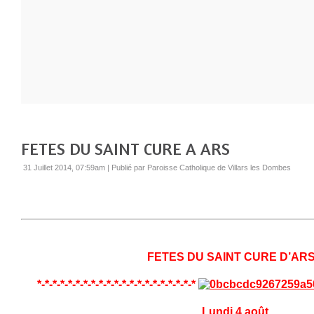
FETES DU SAINT CURE A ARS
31 Juillet 2014, 07:59am
|
Publié par Paroisse Catholique de Villars les Dombes
FETES DU SAINT CURE D’AR
*-*-*-*-*-*-*-*-*-*-*-*-*-*-*-*-*-*-*-*-*
Lundi 4 août