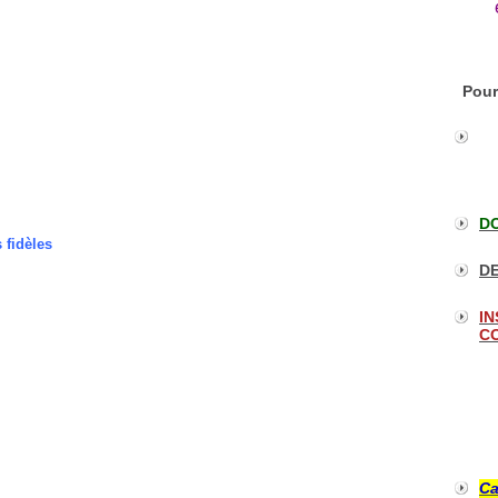
Pour
DO
 fidèles
DE
IN
CO
Ca