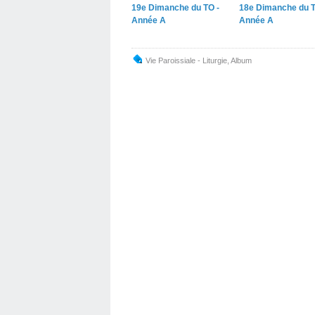
19e Dimanche du TO -
18e Dimanche du T
Année A
Année A
Vie Paroissiale - Liturgie
,
Album