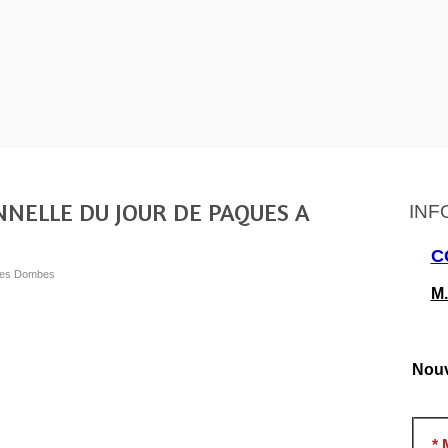
NNELLE DU JOUR DE PAQUES A
INF
C
s les Dombes
M.
Nouv
*