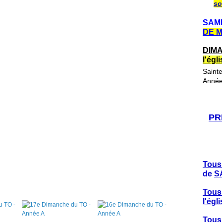
so
SAME
DE 
DIMA
l'ég
Saint
Année
PR
Tous
de
S
Tous
l'ég
Tous