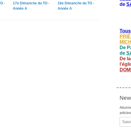
O -
17e Dimanche du TO -
16e Dimanche du TO -
de
S
Année A
Année A
Tous
PRIÈ
MIC
De Pâ
de
S
De la
l'égl
DOM
News
Abonne
article
Email