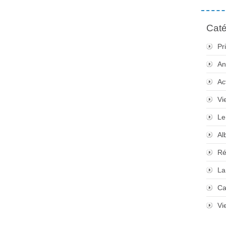
Caté
Pr
An
Ac
Vi
Le
Al
Ré
La
Ca
Vi