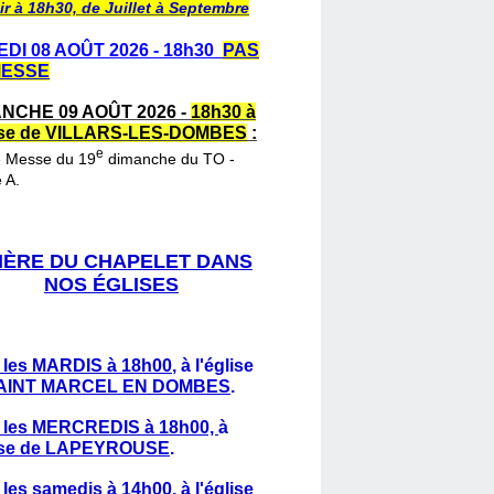
ir à 18h30, de Juillet à Septembre
DI 08 AOÛT 2026 - 18h30
PAS
MESSE
NCHE 09 AOÛT 2026 -
18h30 à
lise de VILLARS-LES-DOMBES
:
e
e Messe du 19
dimanche du TO -
 A.
IÈRE DU CHAPELET DANS
NOS ÉGLISES
 les MARDIS à 18h00
,
à l'église
AINT MARCEL EN DOMBES
.
 les MERCREDIS à 18h00,
à
lise de LAPEYROUSE
.
 les samedis à 14h00
, à l'église