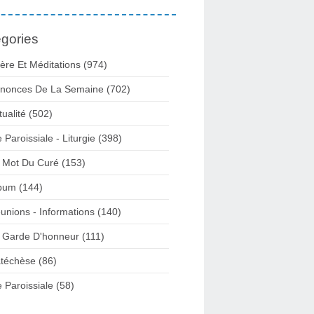
gories
ière Et Méditations (974)
nonces De La Semaine (702)
tualité (502)
e Paroissiale - Liturgie (398)
 Mot Du Curé (153)
bum (144)
unions - Informations (140)
 Garde D'honneur (111)
téchèse (86)
e Paroissiale (58)