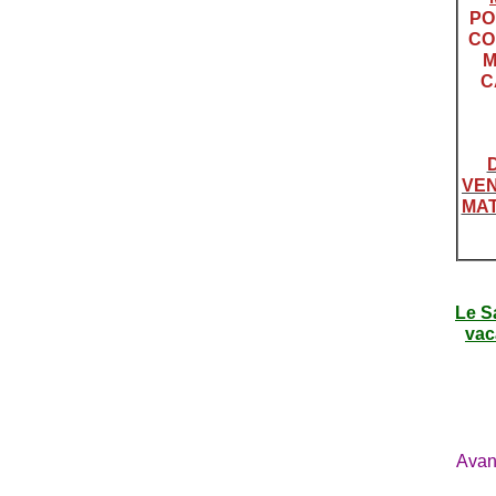
PO
CO
M
C
VEN
MAT
Le S
vac
Avan