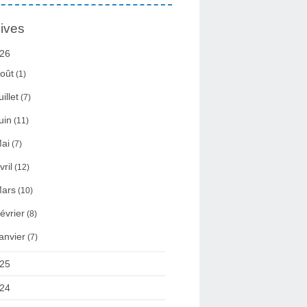
ives
26
oût
(1)
uillet
(7)
uin
(11)
ai
(7)
vril
(12)
ars
(10)
évrier
(8)
anvier
(7)
25
24