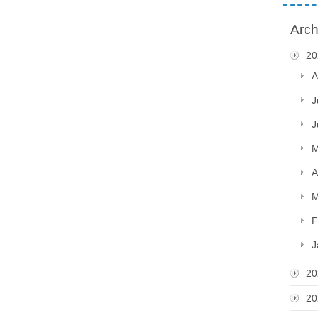
Arch
20
A
J
J
M
A
M
F
J
20
20