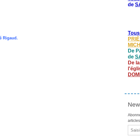
de
S
Tous
bé Rigaud.
PRIÈ
MIC
De Pâ
de
S
De la
l'égl
DOM
News
Abonne
article
Email