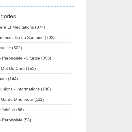
gories
ière Et Méditations (974)
nonces De La Semaine (702)
tualité (502)
e Paroissiale - Liturgie (398)
 Mot Du Curé (153)
bum (144)
unions - Informations (140)
 Garde D'honneur (111)
téchèse (86)
e Paroissiale (58)