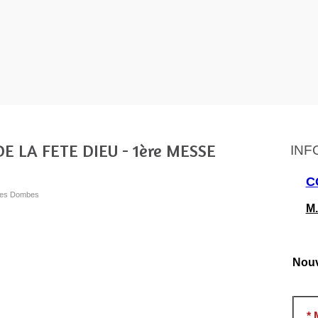
E LA FETE DIEU - 1ère MESSE
INF
C
s les Dombes
M.
Nouv
*