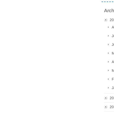
Arch
20
A
J
J
M
A
M
F
J
20
20