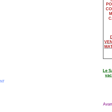
PO
CO
M
C
VEN
MAT
Le S
vac
ENT
Avan