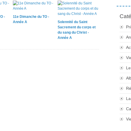
Caté
O -
11e Dimanche du TO -
Année A
Solennité du Saint
Pr
Sacrement du corps et
du sang du Christ -
An
Année A
Ac
Vi
Le
Al
Ré
La
Ca
Vi