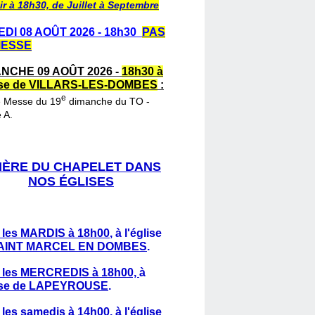
ir à 18h30, de Juillet à Septembre
DI 08 AOÛT 2026 - 18h30
PAS
MESSE
NCHE 09 AOÛT 2026 -
18h30 à
lise de VILLARS-LES-DOMBES
:
e
e Messe du 19
dimanche du TO -
 A.
IÈRE DU CHAPELET DANS
NOS ÉGLISES
 les MARDIS à 18h00
,
à l'église
AINT MARCEL EN DOMBES
.
 les MERCREDIS à 18h00,
à
lise de LAPEYROUSE
.
 les samedis à 14h00
, à l'église