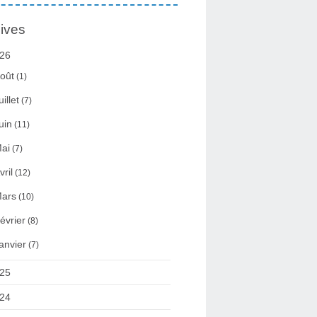
ives
26
oût
(1)
uillet
(7)
uin
(11)
ai
(7)
vril
(12)
ars
(10)
évrier
(8)
anvier
(7)
25
24