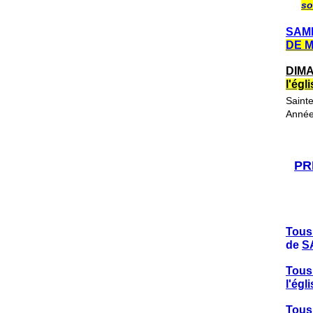
so
SAME
DE 
DIMA
l'ég
Saint
Année
PR
Tous
de
S
Tous
l'ég
Tous