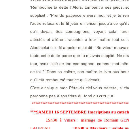
‘Rembourse ta dette !’ Alors, tombant à ses pieds, 
suppliait : ‘Prends patience envers moi, et je te re
l’autre refusa et le fit jeter en prison jusqu’à ce qu’i
qu’il devait. Ses compagnons, voyant cela, fure
attristés et allèrent raconter à leur maître tout ce q
Alors celui-ci le fit appeler et lui dit : ‘Serviteur mauvai
toute cette dette parce que tu m’avais supplié. Ne dev
tour, avoir pitié de ton compagnon, comme moi-même 
de toi ?’ Dans sa colère, son maître le livra aux bou
qu’il eût remboursé tout ce qu’il devait.
C’est ainsi que mon Père du ciel vous traitera, si 
œu
pardonne pas à son frère du fond du c
********************************************************
**
*SAMEDI 16 SEPTEMBRE
Inscriptions au
15
h30 à Villars : mariage de Romain GE
LAURENT.
18h30 à
Marlieux
: sainte 