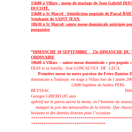
15h00 à Villars : messe de mariage de Jean Gabriel DI
DUCOTÉ.
15h00 à St Marcel : bénédiction nuptiale de Pascal BA
Stéphanie de SAINT JEAN.
18h30 à St Marcel: sainte messe dominicale anticipée po
purgatoire
*
DIMANCHE 10 SEPTEMBRE - 23e DIMANCHE DU
ORDINAIRE
10h00 à Villars : sainte messe dominicale « pro populo 
DIAS et sa famille, José GONCALVES DE LECA.
Première messe en notre paroisse du Frère Damien
dominicain à Toulouse, en stage à Villars lors de l’
12h00 baptême de Ambre PERI-
BEYSSAC. Défunt de la s
Georges GIRERD (85 an
apéritif sur le parvis suivra la messe, en l’honneur du nou
marquer la joie des retrouvailles de la rentrée
.
Que chacun
boissons et des denrées diverses pour l’occasion.
*************************************************
************************************