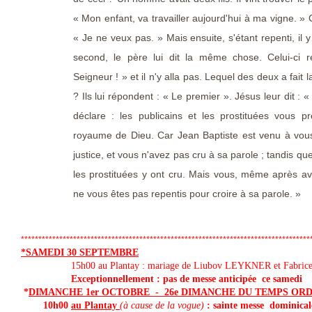
« Mon enfant, va travailler aujourd'hui à ma vigne. » C
« Je ne veux pas. » Mais ensuite, s'étant repenti, il y
second, le père lui dit la même chose. Celui-ci r
Seigneur ! » et il n'y alla pas. Lequel des deux a fait 
? Ils lui répondent : « Le premier ». Jésus leur dit : 
déclare : les publicains et les prostituées vous p
royaume de Dieu. Car Jean Baptiste est venu à vous,
justice, et vous n'avez pas cru à sa parole ; tandis que
les prostituées y ont cru. Mais vous, même après av
ne vous êtes pas repentis pour croire à sa parole. »
***********************************************************************************
*SAMEDI 30 SEPTEMBRE
15h00 au Plantay : mariage de Liubov LEYKNER et Fabri
Exceptionnellement : pas de messe anticipé
*
DIMANCHE 1er OCTOBRE - 26e DIMANCHE DU TEMPS ORD
10h00
au Plantay
(à cause de la vogue)
: sainte messe
dominical