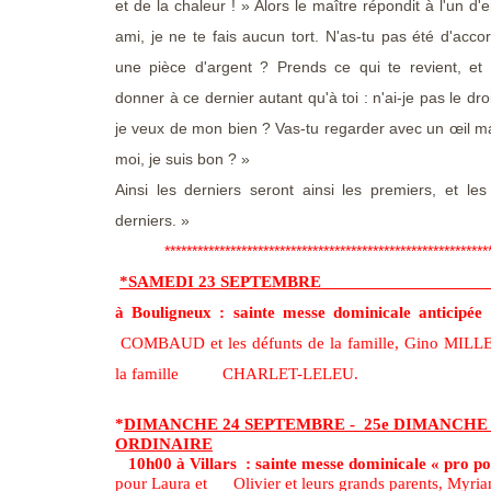
et de la chaleur ! » Alors le maître répondit à l'un d
ami, je ne te fais aucun tort. N'as-tu pas été d'acc
une pièce d'argent ? Prends ce qui te revient, et 
donner à ce dernier autant qu'à toi : n'ai-je pas le dro
je veux de mon bien ? Vas-tu regarder avec un œil m
moi, je suis bon ? »
Ainsi les derniers seront ainsi les premiers, et le
derniers
************************************************************
*SAMEDI 23 SEPTEMBRE
à Bouligneux : sainte messe dominicale anticipée
p
COMBAUD et les défunts de la famille, Gino MILLET
la famille CHARLET-LELEU.
*
DIMANCHE 24 SEPTEMBRE - 25e DIMANCHE
ORDINAIRE
10h00 à Villars : sainte messe dominicale « pro po
pour
Laura et Olivier et leurs grands parents, My