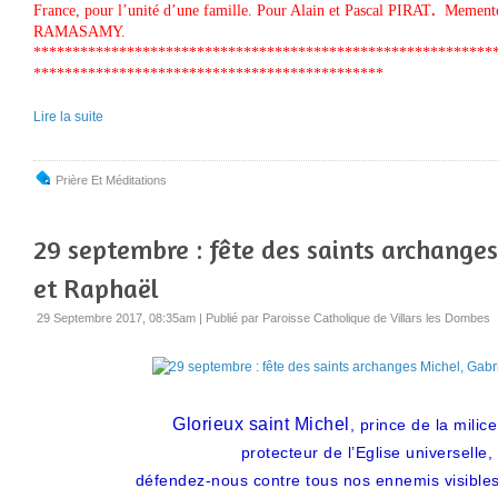
France, pour l’unité d’une famille. Pour Alain et Pascal PIRAT
.
Memento 
RAMASAMY.
***********************************************************
**************************************
Lire la suite
Prière Et Méditations
29 septembre : fête des saints archanges
et Raphaël
29 Septembre 2017, 08:35am
|
Publié par Paroisse Catholique de Villars les Dombes
Glorieux saint Miche
l
, prince de la milice
protecteur de l’Eglise universelle,
défendez-nous contre tous nos ennemis visibles 