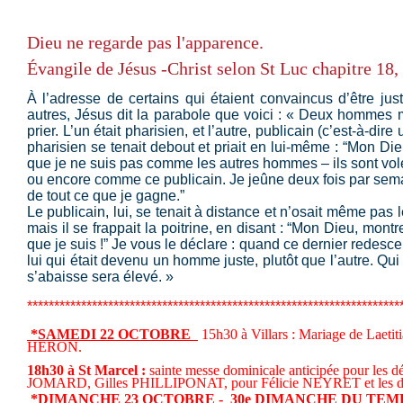
Dieu ne regarde pas l'apparence.
Évangile
de Jésus -Christ selon St Luc chapitre 18,
À l’adresse de certains qui étaient convaincus d’être jus
autres, Jésus dit la parabole que voici : « Deux hommes
prier. L’un était pharisien, et l’autre, publicain (c’est-à-dire
pharisien se tenait debout et priait en lui-même : “Mon Die
que je ne suis pas comme les autres hommes – ils sont voleu
ou encore comme ce publicain. Je jeûne deux fois par sema
de tout ce que je gagne.”
Le publicain, lui, se tenait à distance et n’osait même pas le
mais il se frappait la poitrine, en disant : “Mon Dieu, mont
que je suis !” Je vous le déclare : quand ce dernier redesc
lui qui était devenu un homme juste, plutôt que l’autre. Qui
s’abaisse sera élevé. »
*********************************************************************
*SAMEDI 22 OCTOBRE
15h30 à Villars : Mariage de Laet
HERON.
18h30 à St Marcel :
sainte messe dominicale anticipée pour les 
JOMARD, Gilles PHILLIPONAT, pour Félicie NEYRET et les défu
*
DIMANCHE 23 OCTOBRE - 30e DIMANCHE DU TE