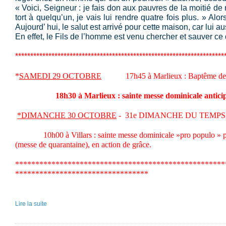
« Voici, Seigneur : je fais don aux pauvres de la moitié de me
tort à quelqu’un, je vais lui rendre quatre
fois plus. » Alor
Aujourd’ hui, le salut est arrivé pour cette maison, car lui a
En effet, le Fils de l’homme est venu chercher et sauver ce q
*********************************************************************
*
SAMEDI 29 OCTOBRE
17h45 à Marlieux : Baptême d
18h30 à Marlieux :
sainte messe dominicale antici
*
DIMANCHE 30 OCTOBRE
- 31e DIMANCHE DU TEMPS
10h00 à Villars : sainte messe dominicale »pro populo »
(messe de quarantaine), en action de grâce.
****************************************************
*********************************
Lire la suite