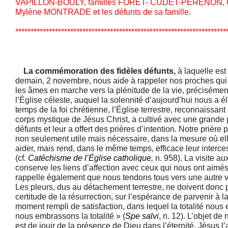
VAPILLON-BOULY, familles FORET- CUDET-PERENON,
Mylène MONTRADE et les défunts de sa famille.
*********************************************************************
La commémoration des fidèles défunts,
à laquelle est
demain, 2 novembre, nous aide à rappeler nos proches qui n
les âmes en marche vers la plénitude de la vie, précisémen
l’Église céleste, auquel la solennité d’aujourd’hui nous a 
temps de la foi chrétienne, l’Église terrestre, reconnaissan
corps mystique de Jésus Christ, a cultivé avec une grande
défunts et leur a offert des prières d’intention. Notre prière
non seulement utile mais nécessaire, dans la mesure où el
aider, mais rend, dans le même temps, efficace leur interce
(cf.
Catéchisme de l’Église catholique
,
n. 958). La visite au
conserve les liens d’affection avec ceux qui nous ont aimés
rappelle également que nous tendons tous vers une autre vi
Les pleurs, dus au détachement terrestre, ne doivent donc p
certitude de la résurrection, sur l’espérance de parvenir à la
moment rempli de satisfaction, dans lequel la totalité nous
nous embrassons la totalité » (
Spe salvi
, n. 12). L’objet de
est de jouir de la présence de Dieu dans l’éternité. Jésus l