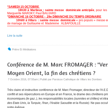
*SAMEDI 15 OCTOBRE
18h30 à Marlieux
: sainte messe
dominicale anticipée
, pour le
Marguerite MAROKY, Paul BAUJARD
*
DIMANCHE 16 OCTOBRE - 29e DIMANCHE DU TEMPS ORDINAIRE
10h00 à Villars : sainte messe
dominicale
« pro populo » messe en
de mariage de Guillaume et Madeleine ALBAFOUILLE
***********************************************************************************
Lire la suite
Prière Et Méditations
Conférence de M. Marc FROMAGER : "Ver
Moyen Orient, la fin des chrétiens ?
7 Octobre 2016, 07:55am
|
Publié par Paroisse Catholique de Villars les Dombes
Très claire et instructive conférence de M. Marc Fromager, directeur de l'A.E.D.,
conflit et ses répercutions en Europe et en France, le drame des chrétiens pri
économiques
(le gaz..), l
es responsabilités locales
(sunnites et chIItes)
et étr
des Etats Unis, la Turquie, l'Iran, l'Arabie Saoudite et la Russie).
Ne pas occult
notre évêque.