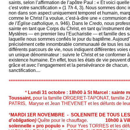
saints, selon l’affirmation de l’apôtre Paul : « Et voici quell
c'est votre sanctification » (1
Th
4, 3). Nous sommes donc inv
non dans son aspect uniquement temporel et humain, marqué
comme le Christ l’a voulue, c’est-à-dire une « communion d
de l’Église catholique
, n. 946). Dans le
Credo,
nous professo
sainte en tant que Corps du Christ, en tant qu’instrument de
Mystères — en premier lieu l’Eucharistie — et famille des sa
laquelle nous sommes confiés le jour du baptême. Aujourd
précisément cette innombrable communauté de tous les saint
différents parcours de vie, nous indiquent différentes voies 
un unique dénominateur : suivre le Christ et se conformer à 
existence humaine. En effet, tous les états de vie peuvent d
grâce et avec l’engagement et la persévérance de chacun,
sanctification....
*********************************************************************
*
Lundi 31 octobre : 18h00 à St Marcel : sainte m
Toussaint,
pour la famille ORGERET-TAPONAT, famille 
PATRIS, Maryse et Jean THEVENET et les défunts de leur 
*
MARDI 1ER NOVEMBRE - SOLENNITE DE TOUS LES
d’obligation)
Quête pour le chauffage.
10h00 à Villar
solennelle « pro populo »
Pour Yves TORRES et les défun