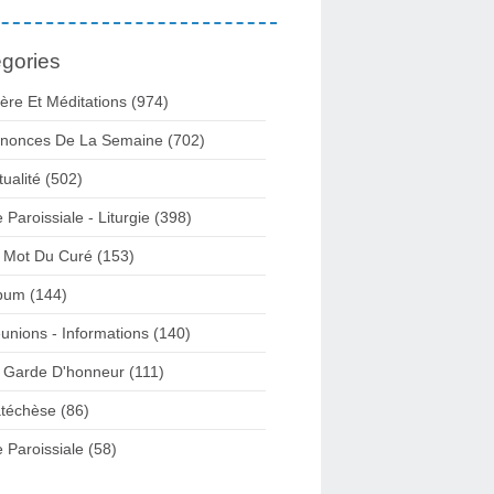
gories
ière Et Méditations (974)
nonces De La Semaine (702)
tualité (502)
e Paroissiale - Liturgie (398)
 Mot Du Curé (153)
bum (144)
unions - Informations (140)
 Garde D'honneur (111)
téchèse (86)
e Paroissiale (58)