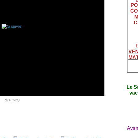
PO
CO
M
C
VEN
MAT
Le S
vac
(à suivre)
Avan