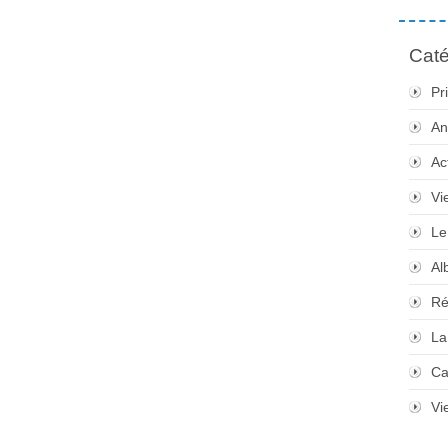
Caté
Pr
An
Ac
Vi
Le
Al
Ré
La
Ca
Vi