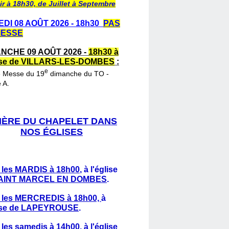
ir à 18h30, de Juillet à Septembre
DI 08 AOÛT 2026 - 18h30
PAS
MESSE
NCHE 09 AOÛT 2026 -
18h30 à
lise de VILLARS-LES-DOMBES
:
e
e Messe du 19
dimanche du TO -
 A.
IÈRE DU CHAPELET DANS
NOS ÉGLISES
 les MARDIS à 18h00
,
à l'église
AINT MARCEL EN DOMBES
.
 les MERCREDIS à 18h00,
à
lise de LAPEYROUSE
.
 les samedis à 14h00
, à l'église