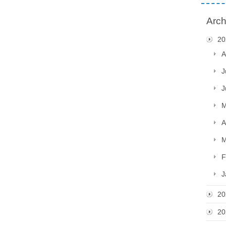
Arch
20
A
J
J
M
A
M
F
J
20
20