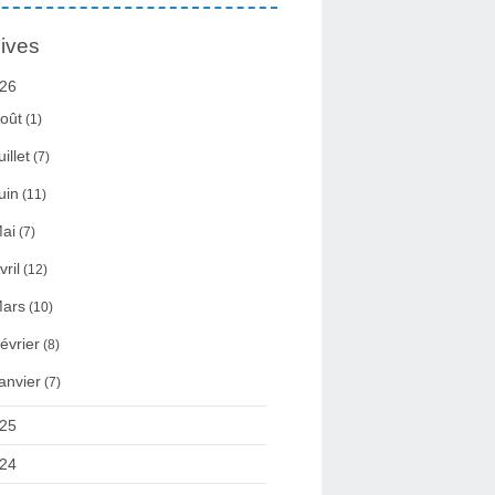
ives
26
oût
(1)
uillet
(7)
uin
(11)
ai
(7)
vril
(12)
ars
(10)
évrier
(8)
anvier
(7)
25
24