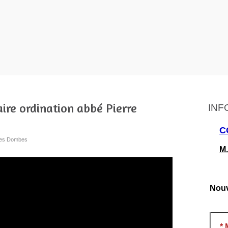
ire ordination abbé Pierre
INF
C
 les Dombes
M.
Nouv
*