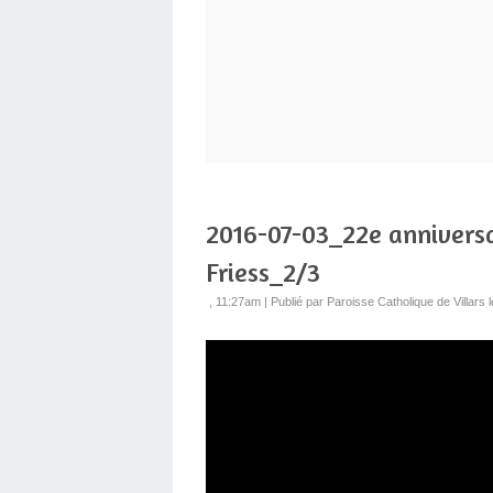
2016-07-03_22e anniversa
Friess_2/3
, 11:27am
|
Publié par Paroisse Catholique de Villars