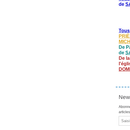
de
S
Tous
PRIÈ
MIC
De Pâ
de
S
De la
l'égl
DOM
News
Abonne
article
Email