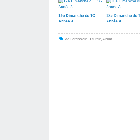
19e Dimanche du TO -
18e Dimanche du T
Année A
Année A
Vie Paroissiale - Liturgie
,
Album