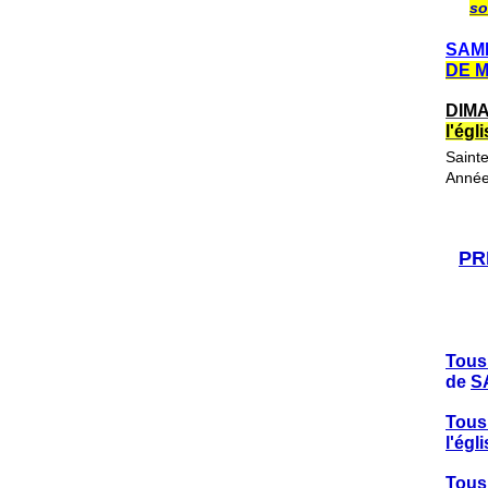
so
SAME
DE 
DIMA
l'ég
Saint
Année
PR
Tous
de
S
Tous
l'ég
Tous