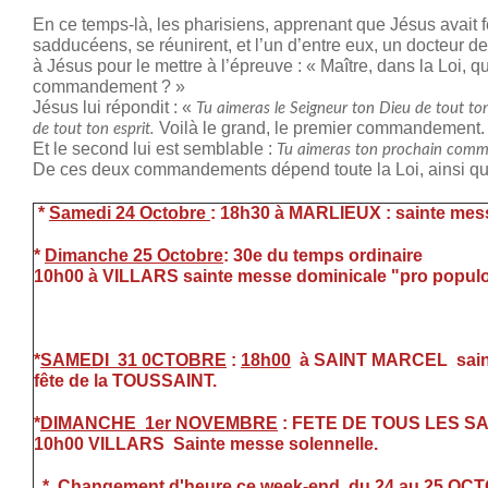
En ce temps-là, les pharisiens, apprenant que Jésus avait
sadducéens, se réunirent, et l’un d’entre eux, un docteur d
à Jésus pour le mettre à l’épreuve : « Maître, dans la Loi, q
commandement ? »
Jésus lui répondit : «
Tu aimeras le Seigneur ton Dieu de tout to
Voilà le grand, le premier commandement.
de tout ton esprit.
Et le second lui est semblable :
Tu aimeras ton prochain comm
De ces deux commandements dépend toute la Loi, ainsi qu
*
Samedi 24 Octobre
: 18h30 à MARLIEUX : sainte mess
*
Dimanche 25 Octobre
: 30e du temps
10h00 à VILLARS sainte messe dominicale "pro populo
*
SAMEDI 31 0CTOBRE
:
18h00
à SAINT MARCEL saint
fête de la TOUSSAINT.
*
DIMANCHE 1er NOVEMBRE
: FETE DE TOU
10h00 VILLARS Sainte messe solennelle.
*
Changement d'heure ce week-end du 24 au 25 O