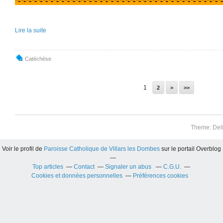
*-*-*-*-*-*-*-*-*-*-*-*-*-*-*-*-*-*-*-*-*-*-*-*-*-*-*-*-*-*-*-*-*-*-*-*-*-*
Lire la suite
Catéchèse
1
2
>
>>
Theme: Del
Voir le profil de
Paroisse Catholique de Villars les Dombes
sur le portail Overblog
Top articles
Contact
Signaler un abus
C.G.U.
Cookies et données personnelles
Préférences cookies