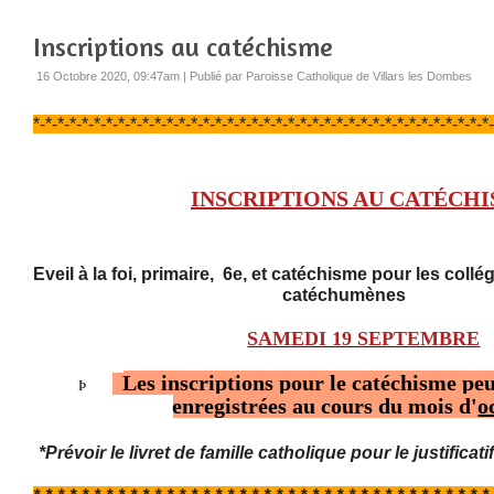
Inscriptions au catéchisme
16 Octobre 2020, 09:47am
|
Publié par Paroisse Catholique de Villars les Dombes
*-*-*-*-*-*-*-*-*-*-*-*-*-*-*-*-*-*-*-*-*-*-*-*-*-*-*-*-*-*-*-*-*-*-*-*-*-*
INSCRIPTIONS AU
CATÉCHI
Eveil à la foi, primaire, 6e, et catéchisme pour les collé
catéchumènes
SAMEDI 19 SEPTEMBRE
Les
inscriptions pour le catéchisme
peu
Þ
enregistrées au cours du mois d'
o
*Prévoir le livret de famille catholique pour le justificat