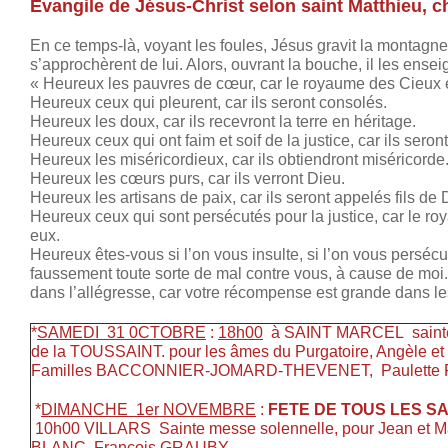
Évangile de Jésus-Christ selon saint Matthieu, c
En ce temps-là, voyant les foules, Jésus gravit la montagne. I
s’approchèrent de lui. Alors, ouvrant la bouche, il les enseigna
« Heureux les pauvres de cœur, car le royaume des Cieux e
Heureux ceux qui pleurent, car ils seront consolés.
Heureux les doux, car ils recevront la terre en héritage.
Heureux ceux qui ont faim et soif de la justice, car ils seron
Heureux les miséricordieux, car ils obtiendront miséricorde
Heureux les cœurs purs, car ils verront Dieu.
Heureux les artisans de paix, car ils seront appelés fils de 
Heureux ceux qui sont persécutés pour la justice, car le r
eux.
Heureux êtes-vous si l’on vous insulte, si l’on vous persécute
faussement toute sorte de mal contre vous, à cause de moi
dans l’allégresse, car votre récompense est grande dans les
*
SAMEDI 31 0CTOBRE
:
18h00
à SAINT MARCEL sainte 
de la TOUSSAINT. pour les âmes du Purgatoire, Angèle e
Familles BACCONNIER-JOMARD-THEVENET, Paulette
*
DIMANCHE 1er NOVEMBRE
:
FETE DE TOUS LES S
10h00 VILLARS Sainte messe solennelle, pour Jean et
BLANC, François GRAUBY.