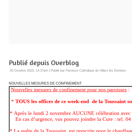
Publié depuis Overblog
30 Octobre 2020, 14:37pm
|
Publié par Paroisse Catholique de Villars les Dombes
NOUVELLES MESURES DE CONFINEMENT
Nouvelles mesures de confinement pour nos paroisses
:
*
TOUS les offices de ce week-end de la Toussaint s
*
Après le lundi 2 novembre AUCUNE célébration avec d
En cas d’urgence, vus pouvez joindre la Cure : tel. 04
*
La quête de la Toussaint, est prescrite pour le chauffag