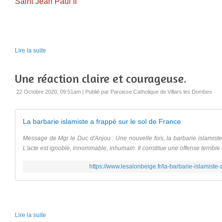
Saint Jean Paul II
Lire la suite
Une réaction claire et courageuse.
22 Octobre 2020, 09:51am
|
Publié par Paroisse Catholique de Villars les Dombes
La barbarie islamiste a frappé sur le sol de France
Message de Mgr le Duc d'Anjou : Une nouvelle fois, la barbarie islamiste
L'acte est ignoble, innommable, inhumain. Il constitue une offense terribl
https://www.lesalonbeige.fr/la-barbarie-islamiste-
Lire la suite