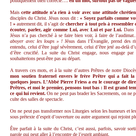
politiquement bien correcte….
en un mot, surtout pas de vagues
Mais
cette attitude n’a rien à voir avec une attitude chrétie
disciples du Christ. Jésus nous dit :
« Soyez parfaits comme votr
! »
autrement dit, il s’agit de
chercher à tout pris à ressembler 
écouter, parler, agir comme Lui, avec Lui et par Lui.
Dans 
Jésus n’a pas cherché à se faire bien voir, à faire de l’audimat
aboyer avec les loups » !
Jésus dans l’Évangile, prend des ri
entendu, celui d’être jugé sévèrement, celui d’être jeté au-delà d
d’être crucifié. La suite du Christ engage, nous engage pa
souhaiterions peut-être pas au départ.
A travers ces mots, et à la suite d’autres Prêtres de notre Diocè
mon soutien fraternel envers le frère Prêtre qui a fait l
quelques jours. L’Abbé Pierre Friess a eu le courage de dire 
Prêtres, et moi le premier, pensons tout bas : Il est grand te
ce qui lui revient.
On ne peut pas brader les Sacrements, on ne pe
culte des salles de spectacle.
On ne peut pas transformer nos Liturgies selon les humeurs et les
sous prétexte d’esprit d’ouverture ou autre argument qui rejoint pl
Être parfait à la suite du Christ, c’est aussi, parfois, savoir sor
parole qui peut aller à l’encontre de l’esprit ambiant.