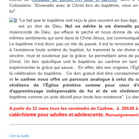
Colossiens: "
Ensevelis avec le Christ lors du baptême, vous en
lui
":
"Le fait que le baptême soit reçu le plus souvent en bas-âge,
est un don de Dieu.
Nul ne mérite la vie éternelle p
miséricorde de Dieu, qui efface le péché et nous donne de viv
mêmes sentiments qui sont dans le Christ Jésus, est communiq
Le baptême n'est donc pas un rite du passé, il est la rencontre a
à l'existence toute entière du baptisé, lui transmet la vie divine
sincère, mue et soutenue par la grâce, lui permettant ainsi de pa
Christ. Un lien spécifique unit le baptême au carême en tant
expérimenter la grâce qui sauve... En effet, dès ses origines, l’Égl
la célébration du baptême... Ce don gratuit doit être constamme
et
le carême nous offre un parcours analogue à celui du c
chrétiens de l’Église primitive comme pour ceux d'a
d'apprentissage indispensable de foi et de vie chrétien
baptême comme un acte décisif pour toute leur existence".
Lu dan
A partir du 11 mars tous les vendredis de Carême, à 20h30 à Vi
catéchisme pour adultes et adolescents
. Renseignements
Lire la suite