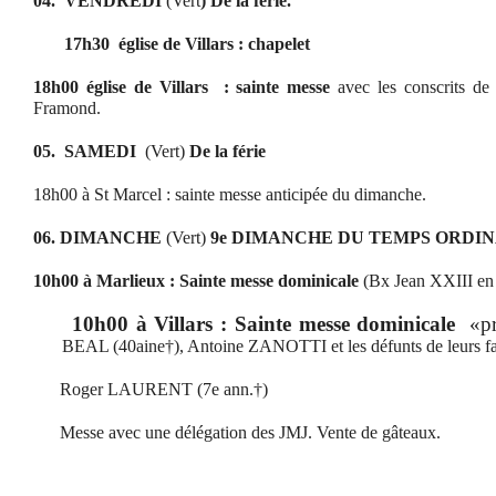
04.
VENDREDI
(Vert
) De la férie.
17h30
église de Villars : chapelet
18h00 église de Villars
: sainte messe
avec les conscrits de 
Framond.
05.
SAMEDI
(Vert)
De la férie
18h00 à St Marcel : sainte messe anticipée du dimanche.
06. DIMANCHE
(Vert)
9e DIMANCHE DU TEMPS ORDI
10h00 à Marlieux : Sainte messe dominicale
(Bx Jean XXIII en 
10h00 à Villars : Sainte messe
dominicale
«p
BEAL (40aine
†
), Antoine ZANOTTI et les défunts de leurs fa
Roger LAURENT (7e ann.
†
)
Messe avec une délégation des JMJ. Vente de gâteaux.