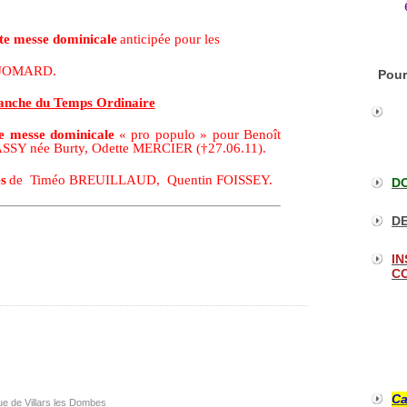
 messe dominicale
anticipée pour les
JOMARD.
Pour
manche du Temps Ordinaire
messe dominicale
« pro populo » pour Benoît
SY née Burty, Odette MERCIER (
†
27.06.11).
s
de Timéo BREUILLAUD,
Quentin FOISSEY.
DO
DE
IN
CO
Ca
ue de Villars les Dombes