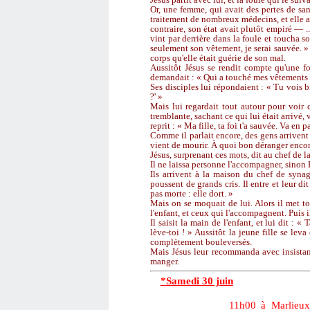
Or, une femme, qui avait des pertes de sa
traitement de nombreux médecins, et elle a
contraire, son état avait plutôt empiré — .
vint par derrière dans la foule et toucha so
seulement son vêtement, je serai sauvée. » À
corps qu'elle était guérie de son mal.
Aussitôt Jésus se rendit compte qu'une forc
demandait : « Qui a touché mes vêtements 
Ses disciples lui répondaient : « Tu vois b
?' »
Mais lui regardait tout autour pour voir c
tremblante, sachant ce qui lui était arrivé, v
reprit : « Ma fille, ta foi t'a sauvée. Va en 
Comme il parlait encore, des gens arrivent 
vient de mourir. À quoi bon déranger encor
Jésus, surprenant ces mots, dit au chef de l
Il ne laissa personne l'accompagner, sinon P
Ils arrivent à la maison du chef de synag
poussent de grands cris. Il entre et leur di
pas morte : elle dort. »
Mais on se moquait de lui. Alors il met t
l'enfant, et ceux qui l'accompagnent. Puis il
Il saisit la main de l'enfant, et lui dit : « 
lève-toi ! » Aussitôt la jeune fille se lev
complètement bouleversés.
Mais Jésus leur recommanda avec insistanc
manger.
*Samedi 30 juin
11h00 à Marlieux : sainte