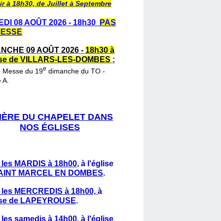
ir à 18h30, de Juillet à Septembre
DI 08 AOÛT 2026 - 18h30
PAS
MESSE
NCHE 09 AOÛT 2026 -
18h30 à
lise de VILLARS-LES-DOMBES
:
e
e Messe du 19
dimanche du TO -
 A.
IÈRE DU CHAPELET DANS
NOS ÉGLISES
 les MARDIS à 18h00
,
à l'église
AINT MARCEL EN DOMBES
.
 les MERCREDIS à 18h00,
à
lise de LAPEYROUSE
.
 les samedis à 14h00
, à l'église