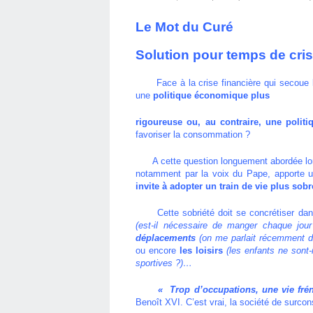
Le Mot du Curé
Solution pour temps de cri
Face à la crise financière qui secoue le m
une
politique économique plus
rigoureuse ou, au contraire, une politi
favoriser la consommation ?
A cette question longuement abordée lors d
notamment par la voix du Pape, apporte u
invite à adopter un train de vie plus sobr
Cette sobriété doit se concrétiser dan
(est-il nécessaire de manger chaque jou
déplacements
(on me parlait récemment d
ou encore
les loisirs
(les enfants ne sont-
sportives ?)…
« Trop d’occupations, une vie frénéti
Benoît XVI. C’est vrai, la société de surc