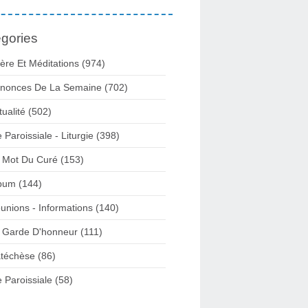
gories
ière Et Méditations (974)
nonces De La Semaine (702)
tualité (502)
e Paroissiale - Liturgie (398)
 Mot Du Curé (153)
bum (144)
unions - Informations (140)
 Garde D'honneur (111)
téchèse (86)
e Paroissiale (58)