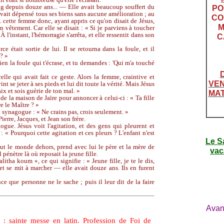
ng depuis douze ans... — Elle avait beaucoup souffert du
PO
vait dépensé tous ses biens sans aucune amélioration ; au
CO
.. cette femme donc, ayant appris ce qu'on disait de Jésus,
M
n vêtement. Car elle se disait : « Si je parviens à toucher
 l'instant, l'hémorragie s'arrêta, et elle ressentit dans son
C
e était sortie de lui. Il se retourna dans la foule, et il
? »
ien la foule qui t'écrase, et tu demandes : 'Qui m'a touché
elle qui avait fait ce geste. Alors la femme, craintive et
VEN
int se jeter à ses pieds et lui dit toute la vérité. Mais Jésus
paix et sois guérie de ton mal. »
MAT
de la maison de Jaïre pour annoncer à celui-ci : « Ta fille
e le Maître ? »
a synagogue : « Ne crains pas, crois seulement. »
ierre, Jacques, et Jean son frère.
ogue. Jésus voit l'agitation, et des gens qui pleurent et
t : « Pourquoi cette agitation et ces pleurs ? L'enfant n'est
Le S
out le monde dehors, prend avec lui le père et la mère de
vac
 pénètre là où reposait la jeune fille.
Talitha koum », ce qui signifie : « Jeune fille, je te le dis,
a et se mit à marcher — elle avait douze ans. Ils en furent
e que personne ne le sache ; puis il leur dit de la faire
Avan
 messe en latin. Profession de Foi de