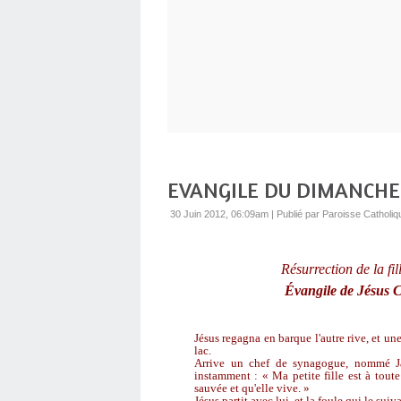
EVANGILE DU DIMANCHE 1
30 Juin 2012, 06:09am
|
Publié par Paroisse Catholiq
Résurrection de la fi
Évangile de Jésus 
Jésus regagna en barque l'autre rive, et une
lac.
Arrive un chef de synagogue, nommé Jaï
instamment : « Ma petite fille est à toute
sauvée et qu'elle vive. »
Jésus partit avec lui, et la foule qui le suiv