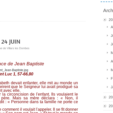
Arch
20
A
J
24 JUIN
J
ue de Villars les Dombes
M
A
nce de Jean Baptiste
M
nt Luc 1, 57-66,80
F
beth devait enfanter, elle mit au monde un
pprirent que le Seigneur lui avait prodigué sa
J
nt avec elle.
 la circoncision de l'enfant. Ils voulaient le
20
ère. Mais sa mère déclara : « Non, il
dit : « Personne dans ta famille ne porte ce
20
omment il voulait l'appeler. Il se fit donner