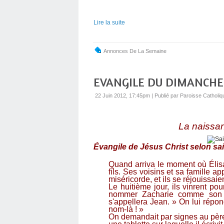
Lire la suite
Annonces De La Semaine
EVANGILE DU DIMANCHE 
22 Juin 2012, 17:45pm
|
Publié par Paroisse Catholiq
La naissa
Évangile de Jésus Christ selon sai
Quand arriva le moment où Élisa
fils. Ses voisins et sa famille a
miséricorde, et ils se réjouissaie
Le huitième jour, ils vinrent pour
nommer Zacharie comme son p
s'appellera Jean. » On lui répon
nom-là ! »
On demandait par signes au père c