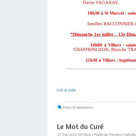
Flavie
VAGANAY.
18h30 à St Marcel : sainte
familles BACCONNIER-
*Dimanche 1er juillet - 13e Di
10h00 à Villars : sainte 
CHAFFRINGEON, Blanche TRAS
11h30 à Villars : baptême
Lire la suite
Prière Et Méditations
Le Mot du Curé
27 Juin 2012, 08:08am
|
Publié par Paroisse Catholiq