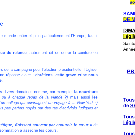
so
SAME
DE 
se
DIMA
onde entier et plus particulièrement l’Europe, faut-il
l'ég
Saint
Année
que de relance
, autrement dit se serrer la ceinture ou
e la campagne pour l’élection présidentielle, l’Eglise,
PR
ne réponse claire :
chrétiens, cette grave crise nous
e.
s divers domaines comme, par exemple,
la nourriture
r ou à chaque repas de la viande ?)
mais aussi
les
Tous
’un collège qui envisageait un voyage à … New York !)
de
S
ils pas parfois noyés par des tas d’activités ludiques et
Tous
l'ég
que, finissent souvent par endurcir le cœur »
dit
onsommation a asséché les cœurs.
Tous