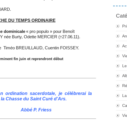
ARD.
Caté
MANCHE DU TEMPS ORDINAIRE
Pr
e dominicale
« pro populo » pour Benoît
An
née Burty, Odette MERCIER (
†
27.06.11).
Ac
e Timéo BREUILLAUD, C
uentin FOISSEY.
Vi
minent fin juin et reprendront début
Le
Al
Ré
 ordination sacerdotale, je célébrerai la
La
 la Chasse du Saint Curé d’Ars.
Ca
Friess
Vi