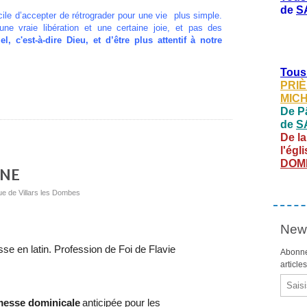
de
S
le d’accepter de rétrograder pour une vie plus simple.
une vraie libération et une certaine joie, et pas des
el, c'est-à-dire Dieu, et d’être plus attentif à notre
Tous
PRIÈ
MIC
De Pâ
de
S
De la
l'égl
DOM
INE
ue de Villars les Dombes
News
n latin. Profession de Foi de Flavie
Abonne
article
Email
sse dominicale
anticipée pour les