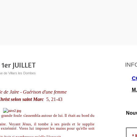
er JUILLET
INF
ue de Villars les Dombes
C
M.
lle de Jaïre - Guérison d'une femme
Christ selon saint Marc
5, 21-43
Nouv
 grande foule s'assembla autour de lui. Il était au bord du
re. Voyant Jésus, il tombe à ses pieds et le supplie
 extrémité. Viens lui imposer les mains pour qu'elle soit
*
ait était si nombreuse qu'elle l'écrasait.