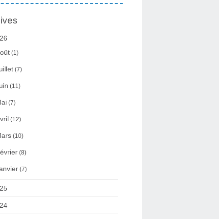
ives
26
oût
(1)
uillet
(7)
uin
(11)
ai
(7)
vril
(12)
ars
(10)
évrier
(8)
anvier
(7)
25
24