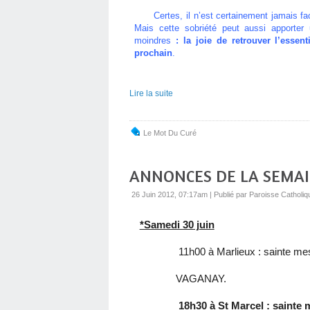
Certes, il n’est certainement jamais faci
Mais cette sobriété peut aussi apporter 
moindres
: la joie de retrouver l’essenti
prochain
.
Lire la suite
Le Mot Du Curé
ANNONCES DE LA SEMA
26 Juin 2012, 07:17am
|
Publié par Paroisse Catholiq
*Samedi 30 juin
11h00 à Marlieux : sainte messe e
VAGANAY.
18h30 à St Marcel : sainte me