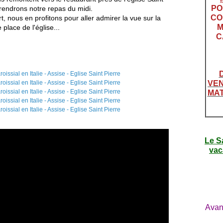
PO
rendrons notre repas du midi.
CO
, nous en profitons pour aller admirer la vue sur la
M
place de l'église...
C
VEN
MAT
Le S
vac
Avan