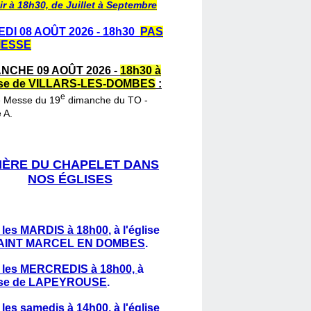
ir à 18h30, de Juillet à Septembre
DI 08 AOÛT 2026 - 18h30
PAS
MESSE
NCHE 09 AOÛT 2026 -
18h30 à
lise de VILLARS-LES-DOMBES
:
e
e Messe du 19
dimanche du TO -
 A.
IÈRE DU CHAPELET DANS
NOS ÉGLISES
 les MARDIS à 18h00
,
à l'église
AINT MARCEL EN DOMBES
.
 les MERCREDIS à 18h00,
à
lise de LAPEYROUSE
.
 les samedis à 14h00
, à l'église