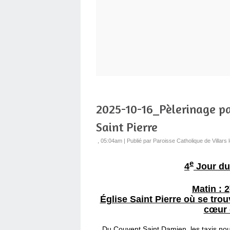
2025-10-16_Pèlerinage paro
Saint Pierre
, 05:04am
|
Publié par Paroisse Catholique de Villar
e
4
Jour du 
Matin :
2
Église Saint Pierre où se trou
cœur 
Du Couvent Saint Damien, les taxis nous