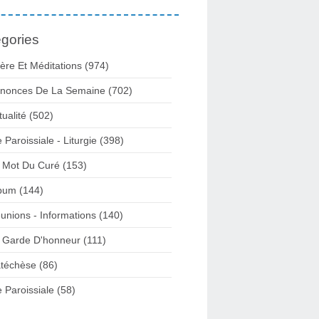
gories
ière Et Méditations (974)
nonces De La Semaine (702)
tualité (502)
e Paroissiale - Liturgie (398)
 Mot Du Curé (153)
bum (144)
unions - Informations (140)
 Garde D'honneur (111)
téchèse (86)
e Paroissiale (58)