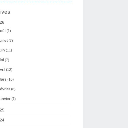
ives
26
oût
(1)
uillet
(7)
uin
(11)
ai
(7)
vril
(12)
ars
(10)
évrier
(8)
anvier
(7)
25
24