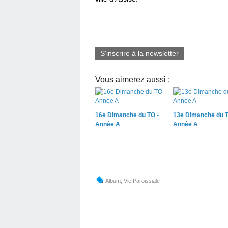
S'inscrire à la newsletter
Vous aimerez aussi :
16e Dimanche du TO -
13e Dimanche du T
Année A
Année A
Album
,
Vie Paroissiale