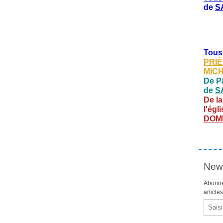
de
S
Tous
PRIÈ
MIC
De Pâ
de
S
De la
l'égl
DOM
News
Abonne
article
Email