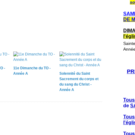
so
SAME
DE 
DIMA
l'ég
Saint
Année
O -
11e Dimanche du TO -
PR
Année A
Solennité du Saint
Sacrement du corps et
du sang du Christ -
Année A
Tous
de
S
Tous
l'ég
Tous