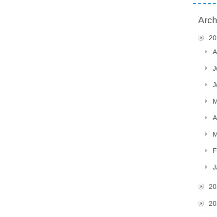
Arch
20
A
J
J
M
A
M
F
J
20
20