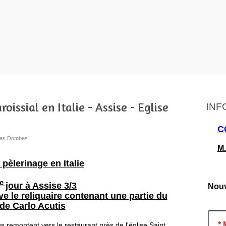
issial en Italie - Assise - Eglise
INF
C
s les Dombes
M.
pèlerinage en Italie
e
jour à Assise 3/3
Nouv
ve le reliquaire contenant une partie du
de Carlo Acutis
*
 remontent vers le restaurant près de l'église Saint