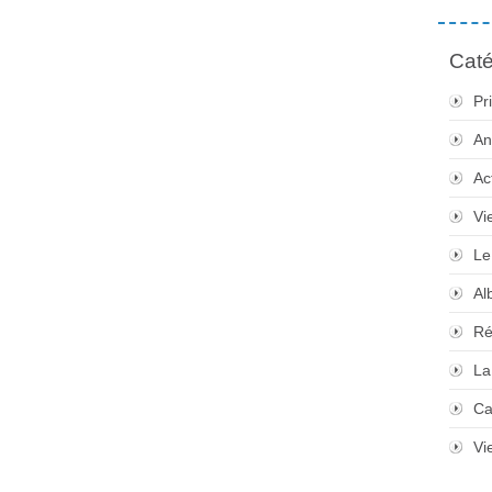
Caté
Pr
An
Ac
Vi
Le
Al
Ré
La
Ca
Vi