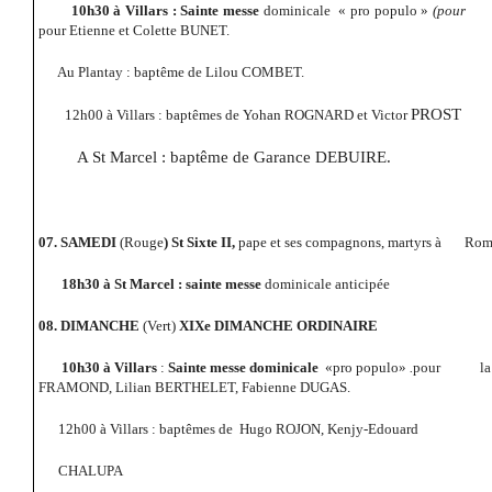
10h30 à Villars : Sainte messe
dominicale
« pro populo »
(pour
pour Etienne et Colette BUNET.
Au Plantay : baptême de Lilou COMBET.
PROST
12h00 à Villars : baptêmes de Yohan ROGNARD et Victor
A St Marcel : baptême de Garance DEBUIRE.
07. SAMEDI
(Rouge
) St Sixte II,
pape et ses compagnons, martyrs à
Rom
18h30 à St Marcel : sainte messe
dominicale anticipée
08.
DIMANCHE
(Vert)
XIXe DIMANCHE ORDINAIRE
10h30 à Villars
:
Sainte messe dominicale
«pro populo»
.
pour
la
FRAMOND, Lilian BERTHELET, Fabienne DUGAS
.
12h00 à Villars : baptêmes de
Hugo ROJON, Kenjy-Edouard
CHALUPA