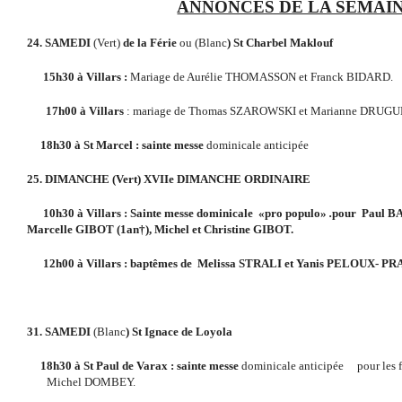
ANNONCES DE LA SEMAI
24. SAMEDI
(Vert)
de la Férie
ou
(Blanc
) St Charbel Maklouf
15h30 à Villars :
Mariage de Aurélie THOMASSON et Franck BIDARD.
17h00
à Villars
: mariage de Thomas SZAROWSKI et Marianne DRUGU
18h30 à St Marcel : sainte messe
dominicale anticipée
25.
DIMANCHE
(Vert)
XVIIe DIMANCHE ORDINAIRE
10h30 à Villars
:
Sainte messe dominicale
«pro populo»
.
pour
Paul B
Marcelle GIBOT (1an
†
)
, Michel et
Christine GIBOT.
12h00 à Villars : baptêmes de
Melissa STRALI et Yanis PELOUX- P
31. SAMEDI
(Blanc
) St Ignace de Loyola
18h30 à St Paul de Varax : sainte messe
dominicale anticipée
pour les
Michel DOMBEY.