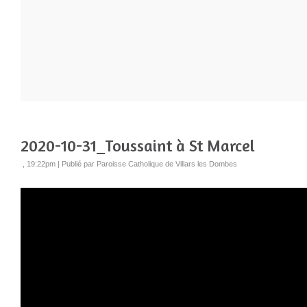
2020-10-31_Toussaint à St Marcel
, 19:22pm
|
Publié par Paroisse Catholique de Villars les Dombes