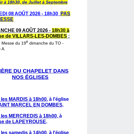
ir à 18h30, de Juillet à Septembre
DI 08 AOÛT 2026 - 18h30
PAS
MESSE
NCHE 09 AOÛT 2026 -
18h30 à
lise de VILLARS-LES-DOMBES
:
e
e Messe du 19
dimanche du TO -
 A.
IÈRE DU CHAPELET DANS
NOS ÉGLISES
 les MARDIS à 18h00
,
à l'église
AINT MARCEL EN DOMBES
.
 les MERCREDIS à 18h00,
à
lise de LAPEYROUSE
.
 les samedis à 14h00
, à l'église