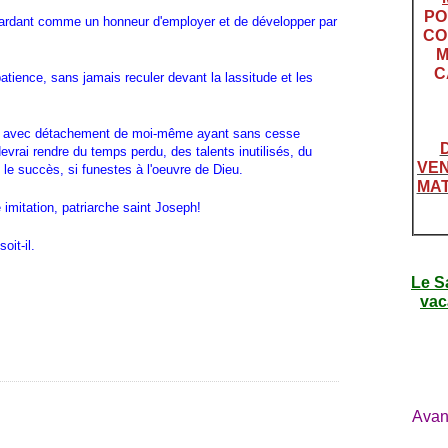
PO
egardant comme un honneur d'employer et de développer par
CO
M
C
patience, sans jamais reculer devant la lassitude et les
on et avec détachement de moi-même ayant sans cesse
evrai rendre du temps perdu, des talents inutilisés, du
VEN
e succès, si funestes à l'oeuvre de Dieu.
MAT
 imitation, patriarche saint Joseph!
oit-il.
Le S
vac
Avan