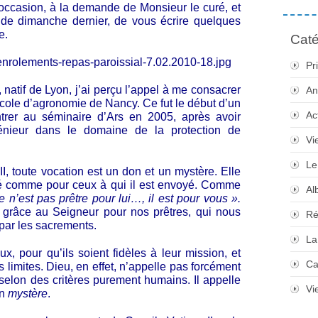
’occasion, à la demande de Monsieur le curé, et
l de dimanche dernier, de vous écrire quelques
e.
Caté
Pr
 natif de Lyon, j’ai perçu l’appel à me consacrer
An
’École d’agronomie de Nancy. Ce fut le début d’un
Ac
rer au séminaire d’Ars en 2005, après avoir
génieur dans le domaine de la protection de
Vi
Le
I, toute vocation est un don et un mystère. Elle
elé comme pour ceux à qui il est envoyé. Comme
Al
e n’est pas prêtre pour lui…, il est pour vous ».
e grâce au Seigneur pour nos prêtres, qui nous
Ré
ar les sacrements.
La
x, pour qu’ils soient fidèles à leur mission, et
Ca
s limites. Dieu, en effet, n’appelle pas forcément
selon des critères purement humains. Il appelle
Vi
un
mystère
.