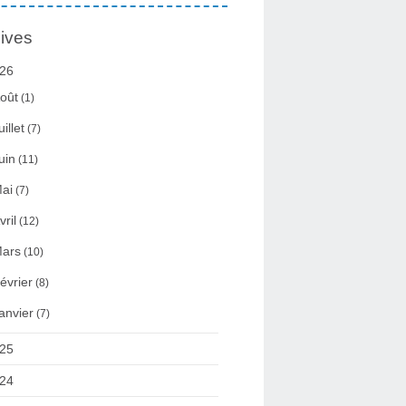
ives
26
oût
(1)
uillet
(7)
uin
(11)
ai
(7)
vril
(12)
ars
(10)
évrier
(8)
anvier
(7)
25
24