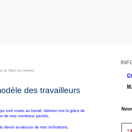
INF
ue de Villars les Dombes
C
M.
odèle des travailleurs
Nouv
ui sont voués au travail, obtenez-moi la grâce de
ation de mes nombreux péchés;
 du devoir au-dessus de mes inclinations;
*