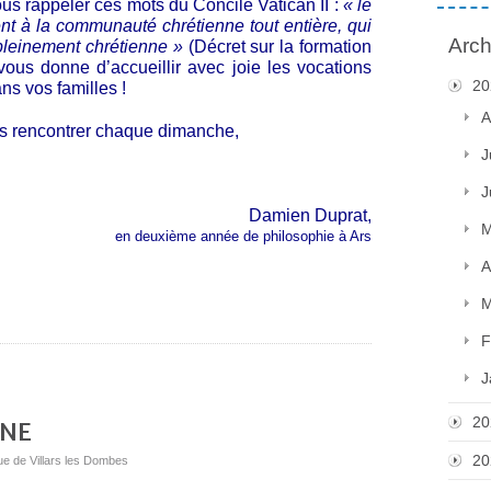
ous rappeler ces mots du Concile Vatican II :
« le
ient à la communauté chrétienne tout entière, qui
Arch
 pleinement chrétienne »
(Décret sur la formation
ous donne d’accueillir avec joie les vocations
20
ans vos familles !
A
us rencontrer chaque dimanche,
J
J
Damien Duprat,
M
en deuxième année de philosophie à Ars
A
M
F
J
20
INE
20
ue de Villars les Dombes