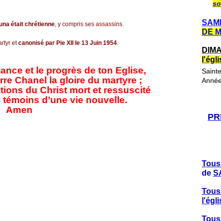
so
SAME
tuna était chrétienne
, y compris ses assassins.
DE 
tyr et
canonisé par Pie XII le 13 Juin 1954
.
DIMA
l'ég
ance et le progrès de ton Eglise,
Saint
rre Chanel la gloire du martyre ;
Année
ions du Christ mort et ressuscité
 témoins d’une vie nouvelle.
Amen
PR
Tous
de
S
Tous
l'ég
Tous