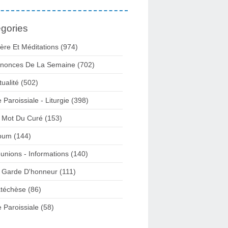
gories
ière Et Méditations (974)
nonces De La Semaine (702)
tualité (502)
e Paroissiale - Liturgie (398)
 Mot Du Curé (153)
bum (144)
unions - Informations (140)
 Garde D'honneur (111)
téchèse (86)
e Paroissiale (58)