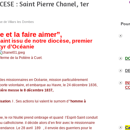
SE : Saint Pierre Chanel, 1er
ue de Villars les Dombes
Pour
 et la faire aimer”,
 saint issu de notre diocèse, premier
yr d’Océanie
 ferme de la Potière à Cuet.
DO
DE
 des missionnaires en Océanie, mission particulièrement
IN
 porte volontaire, et embarque au Havre, le 24 décembre 1836,
CO
mière messe le 8 décembre 1837,
isation
. I
. Ses actions lui valent le surnom d’“
homme à
, le roi Niuliki prend ombrage et quand l’Esprit-Saint conduit
au catholicisme. il décide alors d’en finir avec le missionnaire
Ca
cendance. Le 28 avril 189 , il envoie des guerriers pour le