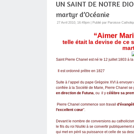
UN SAINT DE NOTRE DIOCE
martyr d’Océanie
27 Avril 2010, 16:49pm
|
Publié par Paroisse Catholiq
“Aimer Marie
telle était la devise de ce
mart
Saint Pierre Chanel est né le 12 juillet 1803 à la
Il est ordonné prêtre en 1827
Suite à l’appel du pape Grégoire XVI à envoyer
confiée à la Société de Marie, Pierre Chanel se
en direction de Futuna
, ou il y
célèbre sa pre
Pierre Chanel commence son travail
d’évangél
l’excellent cœur
”.
Devant le nombre de conversions au catholicisme
le fils du roi Niuliki à se convertir publiquement 
qui met en péril sa puissance et celle de sa des