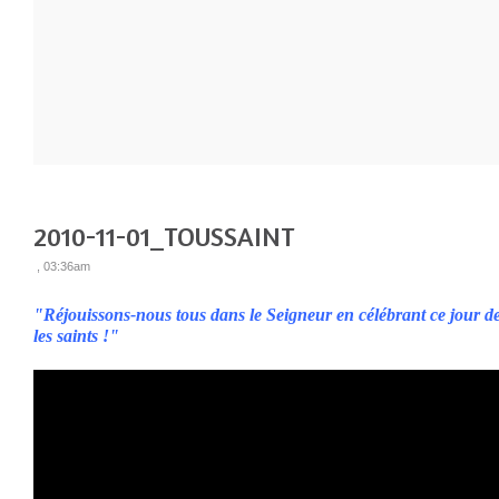
2010-11-01_TOUSSAINT
, 03:36am
"Réjouissons-nous tous dans le Seigneur en célébrant ce jour de
les saints !"