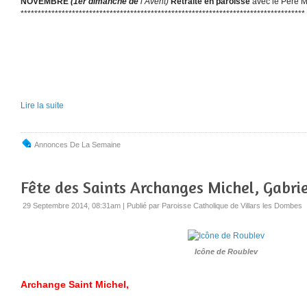
NOVEMBRE
(1er dimanche de
l’Avent)
Retraite en paroisse
avec le Père
***********************************************************************************
Lire la suite
Annonces De La Semaine
Fête des Saints Archanges Michel, Gabri
29 Septembre 2014, 08:31am
|
Publié par Paroisse Catholique de Villars les Dombes
Icône de Roublev
Archange Saint Michel,