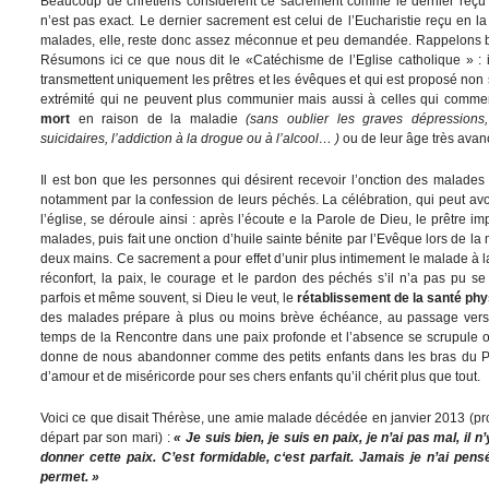
Beaucoup de chrétiens considèrent ce sacrement comme le dernier reçu
n’est pas exact. Le dernier sacrement est celui de l’Eucharistie reçu en l
malades, elle, reste donc assez méconnue et peu demandée. Rappelons br
Résumons ici ce que nous dit le «Catéchisme de l’Eglise catholique » : i
transmettent uniquement les prêtres et les évêques et qui est proposé no
extrémité qui ne peuvent plus communier mais aussi à celles qui comme
mort
en raison de la maladie
(sans oublier les graves dépressions
suicidaires, l’addiction à la drogue ou à l’alcool… )
ou de leur âge très avan
Il est bon que les personnes qui désirent recevoir l’onction des malades 
notamment par la confession de leurs péchés. La célébration, qui peut avoir
l’église, se déroule ainsi : après l’écoute e la Parole de Dieu, le prêtre i
malades, puis fait une onction d’huile sainte bénite par l’Evêque lors de la 
deux mains. Ce sacrement a pour effet d’unir plus intimement le malade à la
réconfort, la paix, le courage et le pardon des péchés s’il n’a pas pu se
parfois et même souvent, si Dieu le veut, le
rétablissement de la santé ph
des malades prépare à plus ou moins brève échéance, au passage vers
temps de la Rencontre dans une paix profonde et l’absence se scrupule 
donne de nous abandonner comme des petits enfants dans les bras du Pèr
d’amour et de miséricorde pour ses chers enfants qu’il chérit plus que tout.
Voici ce que disait Thérèse, une amie malade décédée en janvier 2013 (pro
départ par son mari) :
« Je suis bien, je suis en paix, je n’ai pas mal, il
donner cette paix. C’est formidable, c‘est parfait. Jamais je n’ai pens
permet. »