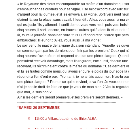
« le Royaume des cieux est comparable au maître d'un domaine qui sortit
d'embaucher des ouvriers pour sa vigne. Il se mit d'accord avec eux sur
d'argent pour la journée, et il les envoya à sa vigne. Sorti vers neuf heure
étaient là, sur la place, sans travail. Il leur dit : 'Allez, vous aussi, à ma
qui est juste.' Ils y allèrent. Il sortit de nouveau vers midi, puis vers troi
cinq heures, il sortit encore, en trouva d'autres qui étaient là et leur dit 
là, toute la journée, sans rien faire ?' Ils lui répondirent : 'Parce que p
embauchés.' Il leur dit : 'Allez, vous aussi, à ma vigne.'
Le soir venu, le maître de la vigne dit à son intendant : 'Appelle les ouvrie
en commençant par les derniers pour finir par les premiers.' Ceux qui 
cinq heures s'avancèrent et reçurent chacun une pièce d'argent. Quand vi
pensaient recevoir davantage, mais ils reçurent, eux aussi, chacun une 
recevant, ils récriminaient contre le maître du domaine : 'Ces derniers v
et tu les traites comme nous, qui avons enduré le poids du jour et de la c
répondit à l'un d'entre eux : 'Mon ami, je ne te fais aucun tort. N'as-tu 
une pièce d'argent ? Prends ce qui te revient, et va-t'en. Je veux donner 
n'ai-je pas le droit de faire ce que je veux de mon bien ? Vas-tu regar
que moi, je suis bon ?'
Ainsi les derniers seront premiers, et les premiers seront derniers. »
--------------------------------------------------------------------------------------
*
SAMEDI 20 SEPTEMBRE
§ 11h00 à Villars, baptême de Ithier ALBA.