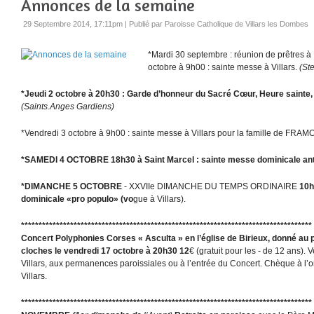
Annonces de la semaine
29 Septembre 2014, 17:11pm
|
Publié par Paroisse Catholique de Villars les Dombes
*Mardi 30 septembre : réunion de prêtres à 
octobre à 9h00 : sainte messe à Villars.
(Ste
*Jeudi 2 octobre à 20h30 : Garde d’honneur du Sacré Cœur, Heure sainte, 
(Saints.Anges Gardiens)
*Vendredi 3 octobre à 9h00 : sainte messe à Villars pour la famille de FRAM
*SAMEDI 4 OCTOBRE 18h30 à Saint Marcel : sainte messe dominicale ant
*DIMANCHE 5 OCTOBRE
- XXVIIe DIMANCHE DU TEMPS ORDINAIRE
10h
dominicale «pro populo» (vo
gue à Villars).
****************************************************************************
Concert Polyphonies Corses « Asculta » en l’église de
Birieux,
donné au pr
cloches le vendredi
17 octobre à 20h30
12
€ (gratuit pour les - de 12 ans). 
Villars, aux permanences paroissiales ou à l’entrée du Concert. Chèque à l’o
Villars.
*********************************************************************************