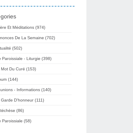
gories
ière Et Méditations (974)
nonces De La Semaine (702)
tualité (502)
e Paroissiale - Liturgie (398)
 Mot Du Curé (153)
bum (144)
unions - Informations (140)
 Garde D'honneur (111)
téchèse (86)
e Paroissiale (58)