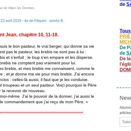
de
S
ue de Villars les Dombes
Tous
t Jean, chapitre 10, 11-18.
PRIÈ
MIC
suis le bon pasteur, le vrai berger, qui donne sa vie
De Pâ
t pas le pasteur, les brebis ne sont pas à lui :
de
S
ebis et s’enfuit ; le loup s’en empare et les disperse.
De la
brebis ne comptent pas vraiment pour lui.
l'égl
 mes brebis, et mes brebis me connaissent, comme le
DOM
e ; et je donne ma vie pour mes brebis. J’ai encore
los : celles-là aussi, il faut que je les conduise.
ul troupeau et un seul pasteur. Voici pourquoi le Père
 la recevoir de nouveau.
moi-même. J’ai le pouvoir de la donner, j’ai aussi le
News
là le commandement que j’ai reçu de mon Père. »
Abonne
*********************************************************
article
Email