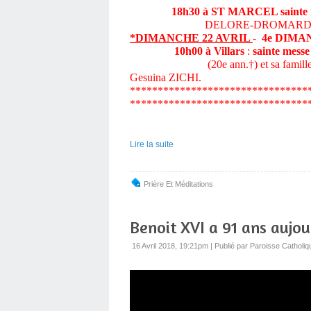
18h30 à ST MARCEL sainte mess
DELORE-DROMARD
*DIMANCHE 22 AVRIL
-
4e DIMA
10h00 à Villars
:
sainte messe
(20e ann.†) et sa famille, Fa
Gesuina ZICHI.
********************************
********************************
Lire la suite
Prière Et Méditations
Benoit XVI a 91 ans aujou
16 Avril 2018, 19:21pm
|
Publié par Paroisse Catholiq