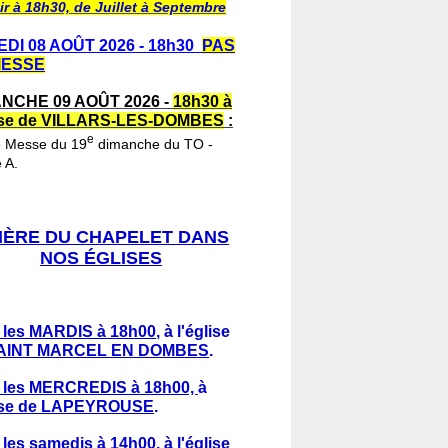
ir à 18h30, de Juillet à Septembre
DI 08 AOÛT 2026 - 18h30
PAS
MESSE
NCHE 09 AOÛT 2026 -
18h30 à
lise de VILLARS-LES-DOMBES
:
e
e Messe du 19
dimanche du TO -
 A.
IÈRE DU CHAPELET DANS
NOS ÉGLISES
 les MARDIS à 18h00
,
à l'église
AINT MARCEL EN DOMBES
.
 les MERCREDIS à 18h00,
à
lise de LAPEYROUSE
.
 les samedis à 14h00
, à l'église