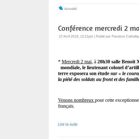
Actualité
Conférence mercredi 2 ma
27 Avril 2018, 12:21pm
|
Publié par Paroisse Catholiq
*
Mercredi 2 mai
, à
20h30 salle Benoit
mondiale, le lieutenant colonel d’artill
terre
exposera son étude sur
« le cour
la piété des soldats au front et des famille
Venons nombreux
pour cette exceptionnel
frança
Lire la suite