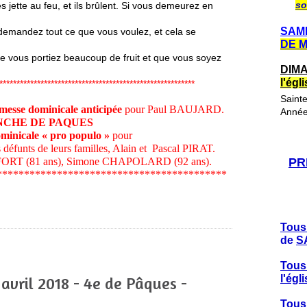
so
 jette au feu, et ils brûlent. Si vous demeurez en
SAME
emandez tout ce que vous voulez, et cela se
DE 
que vous portiez beaucoup de fruit et que vous soyez
DIMA
l'ég
*********************************************************
Saint
esse dominicale anticipée
pour
Paul BAUJARD.
Année
ANCHE DE PAQUES
minicale « pro populo »
pour
funts de leurs familles, Alain et Pascal PIRAT.
FFORT (81 ans), Simone CHAPOLARD (92 ans).
PR
******************************************
Tous
de
S
Tous
l'ég
avril 2018 - 4e de Pâques -
Tous