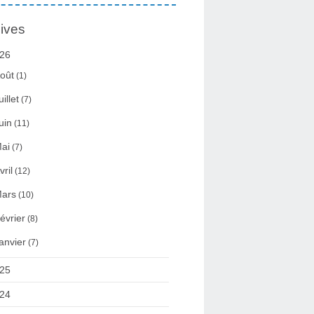
ives
26
oût
(1)
uillet
(7)
uin
(11)
ai
(7)
vril
(12)
ars
(10)
évrier
(8)
anvier
(7)
25
24