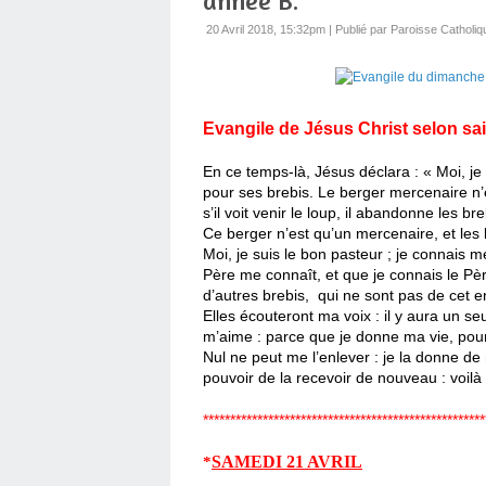
année B.
20 Avril 2018, 15:32pm
|
Publié par Paroisse Catholiq
Evangile de Jésus Christ selon sain
En ce temps-là, Jésus déclara : « Moi, je 
pour ses brebis. Le berger mercenaire n’es
s’il voit venir le loup, il abandonne les br
Ce berger n’est qu’un mercenaire, et les 
Moi, je suis le bon pasteur ; je connais
Père me connaît, et que je connais le Pèr
d’autres brebis, qui ne sont pas de cet enc
Elles écouteront ma voix : il y aura un se
m’aime : parce que je donne ma vie, pour
Nul ne peut me l’enlever : je la donne de 
pouvoir de la recevoir de nouveau : voi
****************************************************
SAMEDI 21 AVRIL
*