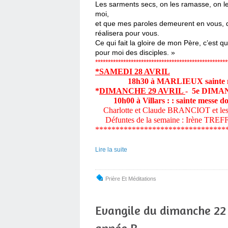
Les sarments secs, on les ramasse, on les
moi,
et que mes paroles demeurent en vous, d
réalisera pour vous.
Ce qui fait la gloire de mon Père, c’est 
pour moi des disciples. »
****************************************************
*SAMEDI 28 AVRIL
18h30 à MARLIEUX sainte m
*
DIMANCHE 29 AVRIL
- 5e DIM
10h00 à Villars : : sainte messe do
Charlotte et Claude BRANCIOT et les dé
Défuntes de la semaine : Irène TRE
********************************
Lire la suite
Prière Et Méditations
Evangile du dimanche 22 