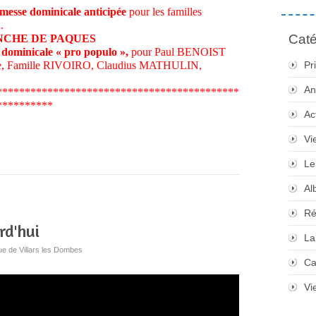
e dominicale anticipée
pour les familles
.
Caté
NCHE DE PAQUES
 dominicale « pro populo »,
pour Paul BENOIST
mille RIVOIRO, Claudius MATHULIN,
Pr
An
*******************************************
**********
Ac
Vi
Le
Al
Ré
rd'hui
La
ue de Villars les Dombes
Ca
Vi