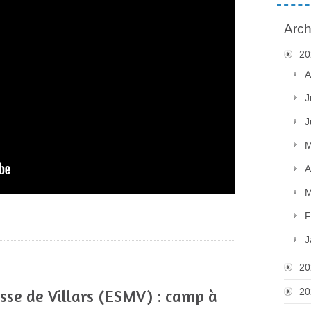
Arch
20
A
J
J
M
A
M
F
J
20
sse de Villars (ESMV) : camp à
20