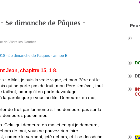
8 - 5e dimanche de Pâques -
Pour
ue de Villars les Dombes
DO
t Jean, chapitre 15, 1-8.
DE
s : « Moi, je suis la vraie vigne, et mon Père est le
s qui ne porte pas de fruit, mon Père l’enlève ; tout
IN
le taillant, pour qu’il en porte davantage.
CO
 à la parole que je vous ai dite. Demeurez en moi,
r de fruit par lui-même s’il ne demeure pas sur la
ne demeurez pas en moi.
nts. Celui qui demeure en moi et en qui je demeure,
dehors de moi, vous ne pouvez rien faire.
st, comme le sarment, jeté dehors, et il se dessèche.
Ca