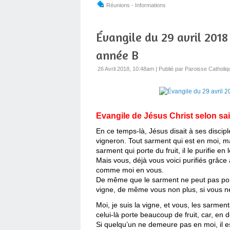
Réunions - Informations
Évangile du 29 avril 201
année B
26 Avril 2018, 10:48am
|
Publié par Paroisse Catholiq
Evangile de Jésus Christ selon sain
En ce temps-là, Jésus disait à ses disciple
vigneron. Tout sarment qui est en moi, mai
sarment qui porte du fruit, il le purifie en 
Mais vous, déjà vous voici purifiés grâce
comme moi en vous.
De même que le sarment ne peut pas porte
vigne, de même vous non plus, si vous 
Moi, je suis la vigne, et vous, les sarme
celui-là porte beaucoup de fruit, car, en 
Si quelqu’un ne demeure pas en moi, il e