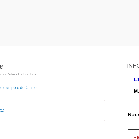
e
INF
ue de Villars les Dombes
C
M.
(1)
Nouv
*