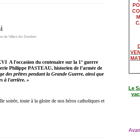
PO
CO
M
C
i
ue de Villars les Dombes
VEN
MAT
 XVI A l'occasion du centenaire sur la 1° guerre
erie
Philippe PASTEAU, historien de l’armée de
age des prêtres pendant la Grande Guerre, ainsi que
s à l'arrière. »
Le S
vac
le soirée, toute à la gloire de nos héros catholiques et
is.
Avan