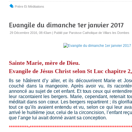
Prière Et Méditations
Evangile du dimanche 1er janvier 2017
29 Décembre 2016, 08:43am
|
Publié par Paroisse Catholique de Villars les Dombes
Sainte Marie, mère de Dieu.
Evangile de Jésus Christ selon St Luc chapitre 2
Ils se hâtèrent d’y aller, et ils découvrirent Marie et J
couché dans la mangeoire. Après avoir vu, ils racontère
annoncé au sujet de cet enfant. Et tous ceux qui entendir
leur racontaient les bergers. Marie, cependant, retenait 
méditait dans son cœur. Les bergers repartirent ; ils glorifi
tout ce qu’ils avaient entendu et vu, selon ce qui leur av
arrivé le huitième jour, celui de la circoncision, l’enfant re
que l’ange lui avait donné avant sa conception.
***********
******
***************************************************
*