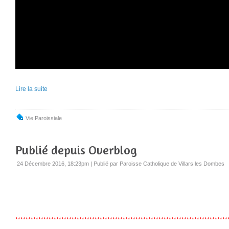
Lire la suite
Vie Paroissiale
Publié depuis Overblog
24 Décembre 2016, 18:23pm
|
Publié par Paroisse Catholique de Villars les Dombes
***********************************************************************************