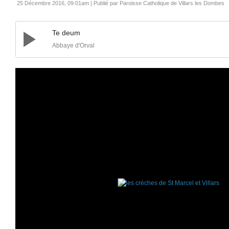
25 Décembre 2016, 09:01am
|
Publié par Paroisse Catholique de Villars les Dombes
Te deum
Abbaye d'Orval