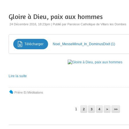
Gloire à Dieu, paix aux hommes
24 Décembre 2016, 18:23pm
|
Publié par Paroisse Catholique de Villars les Dombes
Télécharger
Noel_MesseMinuit_In_DominusDixit (1)
Lire la suite
Prière Et Méditations
1
2
3
4
>
>>