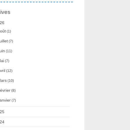
ives
26
oût
(1)
uillet
(7)
uin
(11)
ai
(7)
vril
(12)
ars
(10)
évrier
(8)
anvier
(7)
25
24