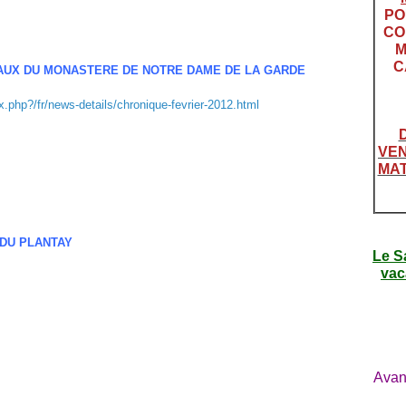
PO
CO
M
C
VAUX DU MONASTERE DE NOTRE DAME DE LA GARDE
.php?/fr/news-details/chronique-fevrier-2012.html
VEN
MAT
 DU PLANTAY
Le S
vac
Avan