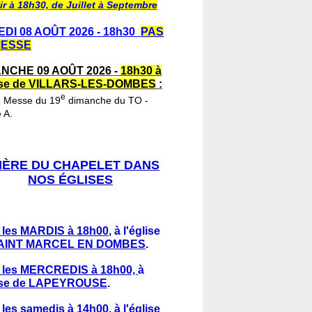
ir à 18h30, de Juillet à Septembre
DI 08 AOÛT 2026 - 18h30
PAS
MESSE
NCHE 09 AOÛT 2026 -
18h30 à
lise de VILLARS-LES-DOMBES
:
e
e Messe du 19
dimanche du TO -
 A.
IÈRE DU CHAPELET DANS
NOS ÉGLISES
 les MARDIS à 18h00
,
à l'église
AINT MARCEL EN DOMBES
.
 les MERCREDIS à 18h00,
à
lise de LAPEYROUSE
.
 les samedis à 14h00
, à l'église