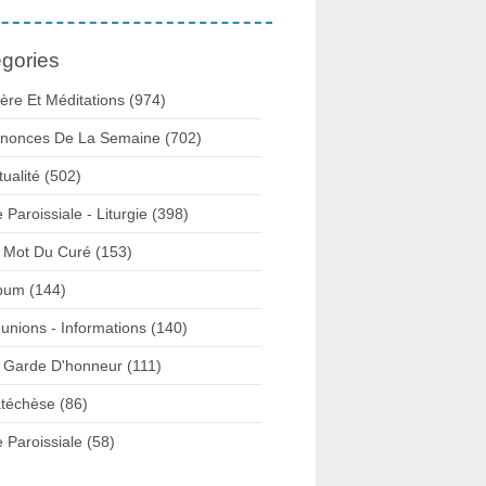
gories
ière Et Méditations (974)
nonces De La Semaine (702)
tualité (502)
e Paroissiale - Liturgie (398)
 Mot Du Curé (153)
bum (144)
unions - Informations (140)
 Garde D'honneur (111)
téchèse (86)
e Paroissiale (58)