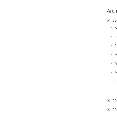
Arch
20
A
J
J
M
A
M
F
J
20
20