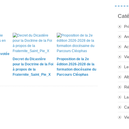
Caté
Pr
An
Ac
e votée
Vi
Decret du Dicastère
Proposition de la 2e
pour la Doctrine de la Foi
édition 2026-2028 de la
Le
à propos de la
formation diocésaine du
Fraternite_Saint_Pie_X
Parcours Cléophas
Al
Ré
La
Ca
Vi