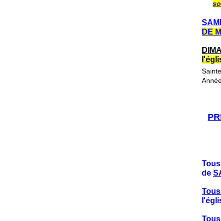
so
SAME
DE 
DIMA
l'ég
Saint
Année
PR
Tous
de
S
Tous
l'ég
Tous