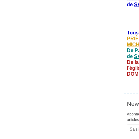
de
S
Tous
PRIÈ
MIC
De Pâ
de
S
De la
l'égl
DOM
News
Abonne
article
Email