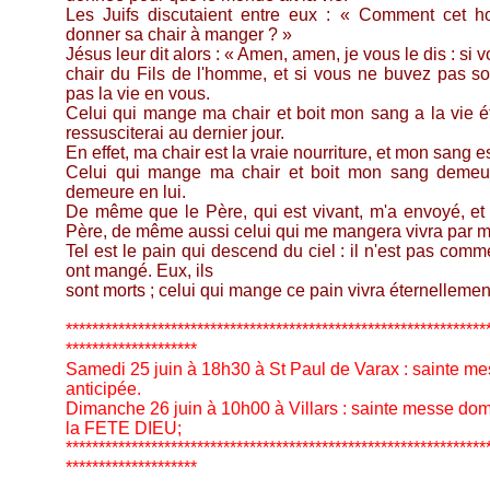
Les Juifs discutaient entre eux : « Comment cet h
donner sa chair à manger ? »
Jésus leur dit alors : « Amen, amen, je vous le dis : si
chair du Fils de l'homme, et si vous ne buvez pas s
pas la vie en vous.
Celui qui mange ma chair et boit mon sang a la vie éte
ressusciterai au dernier jour.
En effet, ma chair est la vraie nourriture, et mon sang e
Celui qui mange ma chair et boit mon sang demeur
demeure en lui.
De même que le Père, qui est vivant, m'a envoyé, et 
Père, de même aussi celui qui me mangera vivra par m
Tel est le pain qui descend du ciel : il n'est pas com
ont mangé. Eux, ils
sont morts ; celui qui mange ce pain vivra éternellemen
****************************************************************
********************
Samedi 25 juin à 18h30 à St Paul de Varax : sainte m
anticipée.
Dimanche 26 juin à 10h00 à Villars : sainte messe dom
la FETE DIEU;
****************************************************************
********************