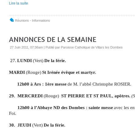
Lire la suite
Réunions - Informations
ANNONCES DE LA SEMAINE
27 Juin 2011, 07:36am
|
Publié par Paroisse Catholique de Villars les Dombes
27.
LUNDI
(Vert)
De la férie.
MARDI
(Rouge)
St Irénée évêque et martyr.
12h00 à Ars : 1ère messe
de M. l’abbé Christophe ROSIER.
29.
MERCREDI
(Rouge)
ST PIERRE ET ST PAUL, apôtres.
(
12h00 à l’Abbaye ND des Dombes : sainte messe
avec les en
Foi.
30.
JEUDI
(Vert)
De la férie.