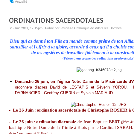
Actualité
ORDINATIONS SACERDOTALES
25 Juin 2011, 17:15pm
|
Publié par Paroisse Catholique de Villars les Dombes
Dieu qui as donné ton Fils au monde comme prêtre de ton Allia
sanctifier et l'offrir à ta gloire, accorde à ceux qu'il a choisis 
de tes mystères de travailler fidèlement à la construc
(Prière d'ouverture des ordinations presbytérales
Dimanche 26 juin, en l’église Notre-Dame de la Miséricorde d'
ordonnera diacres David de LESTAPIS et Séverin YOROU. Il 
DARNANCIER, Geoffroy GUERIN et Sylvain MARIAUD.
- Le 26 Juin
:
ordination sacerdotale
de Christophe ROSIER à 
- Le 26 juin
:
ordination diaconale
de Jean Baptiste BERT
(frère d
basilique Notre Dame de la Trinité à Blois par le Cardinal SARAH.
de la Communauté St Martin)