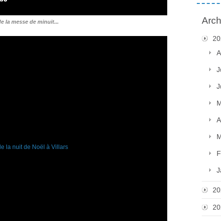
Arch
e la messe de minuit...
20
A
J
J
M
A
M
F
J
20
20