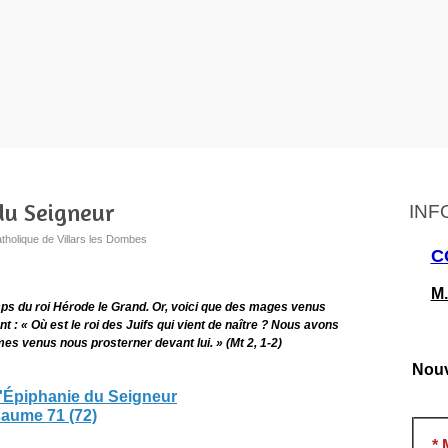
du Seigneur
INF
tholique de Villars les Dombes
C
M.
ps du roi Hérode le Grand. Or, voici que des mages venus
 : « Où est le roi des Juifs qui vient de naître ? Nous avons
mmes venus nous prosterner devant lui. »
(Mt 2, 1-2)
Nouv
l'Épiphanie du Seigneur
aume 71 (72)
*