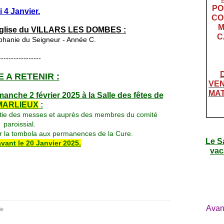
PO
 4 Janvier.
CO
M
église du VILLARS LES DOMBES :
C
iphanie du Seigneur - Année C.
-----------------
 A RETENIR :
VEN
MAT
manche 2
février 2025
à la Salle des fêtes de
MARLIEUX
:
sortie des messes et auprès des membres du comité
paroissial.
ur la tombola aux permanences de la Cure.
Le S
avant le 20 Janvier 2025.
vac
Avan
ie