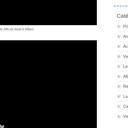
Caté
Pr
e 19h de Noël à Villars
An
Ac
Vi
Le
Al
Ré
La
Ca
Vi