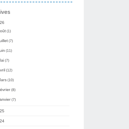
ives
26
oût
(1)
uillet
(7)
uin
(11)
ai
(7)
vril
(12)
ars
(10)
évrier
(8)
anvier
(7)
25
24