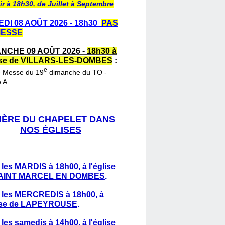
ir à 18h30, de Juillet à Septembre
DI 08 AOÛT 2026 - 18h30
PAS
MESSE
NCHE 09 AOÛT 2026 -
18h30 à
lise de VILLARS-LES-DOMBES
:
e
e Messe du 19
dimanche du TO -
 A.
IÈRE DU CHAPELET DANS
NOS ÉGLISES
 les MARDIS à 18h00
,
à l'église
AINT MARCEL EN DOMBES
.
 les MERCREDIS à 18h00,
à
lise de LAPEYROUSE
.
 les samedis à 14h00
, à l'église