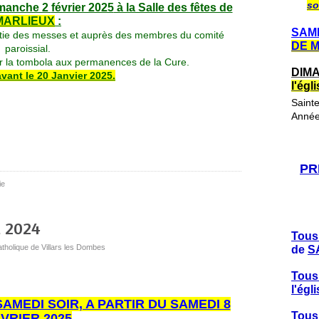
so
manche 2
février 2025
à la Salle des fêtes de
MARLIEUX
:
SAME
sortie des messes et auprès des membres du comité
DE 
paroissial.
ur la tombola aux permanences de la Cure.
DIMA
avant le 20 Janvier 2025.
l'ég
Saint
Année
PR
ie
l 2024
Tous
atholique de Villars les Dombes
de
S
Tous
l'ég
AMEDI SOIR, A PARTIR DU SAMEDI 8
Tous
VRIER 2025