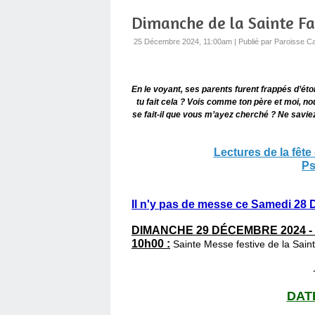
Dimanche de la Sainte Fa
25 Décembre 2024, 11:00am
|
Publié par Paroisse Ca
En le voyant, ses parents furent frappés d’éto
tu fait cela ? Vois comme ton père et moi, no
se fait-il que vous m’ayez cherché ? Ne saviez
Lectures de la fête
Ps
Il n'y pas de messe ce Samedi 28
DIMANCHE 29 DÉCEMBRE 2024 - à
10h00 :
Sainte Messe festive de la Sai
DATE