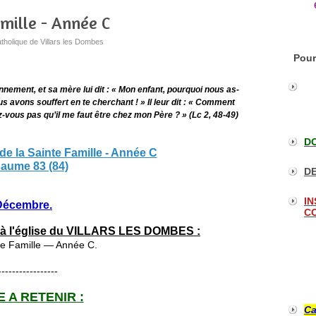
mille - Année C
tholique de Villars les Dombes
Pour
nnement, et sa mère lui dit : « Mon enfant, pourquoi nous as-
us avons souffert en te cherchant ! » Il leur dit : « Comment
-vous pas qu’il me faut être chez mon Père ? » (Lc 2, 48-49)
DO
 de la Sainte Famille - Année C
aume 83 (84)
DE
IN
 Décembre.
CO
 l'église du VILLARS LES DOMBES :
nte Famille — Année C.
-----------------
 A RETENIR :
Ca