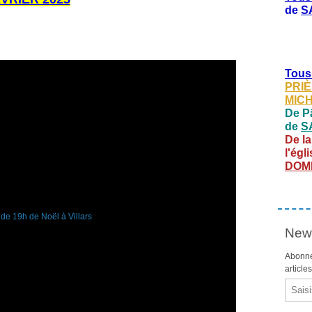
de
S
Tous
PRIÈ
MIC
De Pâ
de
S
De la
l'égl
DOM
News
Abonne
article
Email