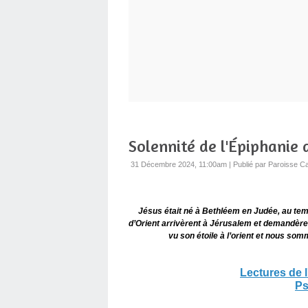
Solennité de l'Épiphanie 
31 Décembre 2024, 11:00am
|
Publié par Paroisse Ca
Jésus était né à Bethléem en Judée, au tem
d’Orient arrivèrent à Jérusalem et demandèrent
vu son étoile à l’orient et nous so
Lectures de 
Ps