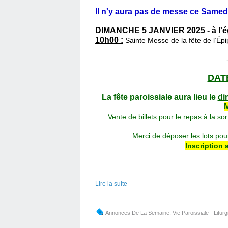
Il n'y aura pas de messe ce Samedi
DIMANCHE 5 JANVIER 2025 - à l'
10h00 :
Sainte Messe de la fête de l’Ép
DATE
La fête paroissiale aura lieu le
di
Vente de billets pour le repas à la 
Merci de déposer les lots po
Inscription 
Lire la suite
Annonces De La Semaine
,
Vie Paroissiale - Liturg