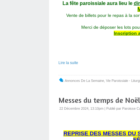
La fête paroissiale aura lieu le
di
Vente de billets pour le repas à la 
Merci de déposer les lots po
Inscription 
Lire la suite
Annonces De La Semaine
,
Vie Paroissiale - Liturg
Messes du temps de Noë
22 Décembre 2024, 13:10pm
|
Publié par Paroisse C
REPRISE DES MESSES DU S
FÉ