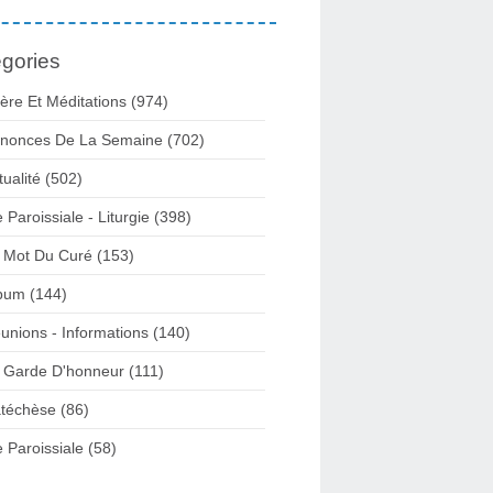
gories
ière Et Méditations (974)
nonces De La Semaine (702)
tualité (502)
e Paroissiale - Liturgie (398)
 Mot Du Curé (153)
bum (144)
unions - Informations (140)
 Garde D'honneur (111)
téchèse (86)
e Paroissiale (58)