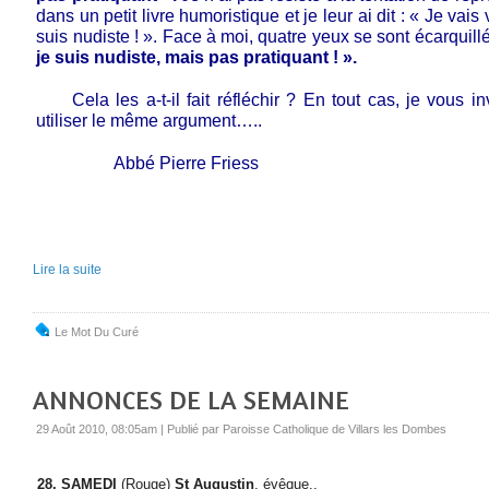
dans un petit livre humoristique et je leur ai dit : « Je vais
suis nudiste ! ». Face à moi, quatre yeux se sont écarquillé
je suis nudiste, mais pas pratiquant ! ».
Cela les a-t-il fait réfléchir ? En tout cas, je vous in
utiliser le même argument…..
Abbé Pierre Friess
Lire la suite
Le Mot Du Curé
ANNONCES DE LA SEMAINE
29 Août 2010, 08:05am
|
Publié par Paroisse Catholique de Villars les Dombes
28. SAMEDI
(Rouge
)
St Augustin
,
évêque..