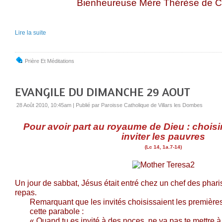
Bienheureuse Mère Thérèse de C
Lire la suite
Prière Et Méditations
EVANGILE DU DIMANCHE 29 AOUT
28 Août 2010, 10:45am
|
Publié par Paroisse Catholique de Villars les Dombes
Pour avoir part au royaume de Dieu : choisir
inviter les pauvres
(Lc 14, 1a.7-14)
Un jour de sabbat, Jésus était entré chez un chef des phar
repas.
Remarquant que les invités choisissaient les premières p
cette parabole :
« Quand tu es invité à des noces, ne va pas te mettre à