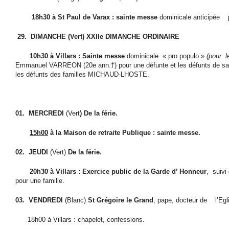
18h30 à St Paul de Varax : sainte messe
dominicale anticipée
29.
DIMANCHE (Vert) XXIIe DIMANCHE ORDINAIRE
10h30 à Villars : Sainte messe
dominicale
« pro populo »
(pour
l
Emmanuel VARREON (20e ann.
†
) pour une défunte et les défunts de sa
les défunts des familles MICHAUD-LHOSTE.
01.
MERCREDI
(Vert
) De la férie.
15h00
à la Maison de retraite Publique : sainte messe.
02.
JEUDI
(Vert)
De la férie.
20h30 à Villars : Exercice public de la Garde d’ Honneur
,
suivi 
pour une famille.
03.
VENDREDI
(Blanc)
St Grégoire le Grand
, pape, docteur de
l’Egl
18h00 à Villars : chapelet, confessions.