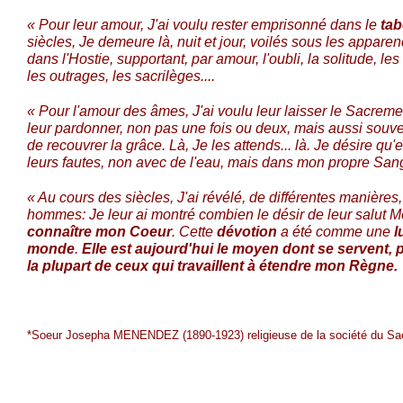
« Pour leur amour, J'ai voulu rester emprisonné d
ans le
tab
siècles, Je demeure là, nuit et jour, voilés sous les appare
dan
s l'Hostie, supportant, par amour, l'oubli, la solitude, l
les outrages, les sacrilèges....
« Pour l'amour des âmes, J'ai voulu leur laisser le Sacrem
leur pardonner, non pas une fois ou deux, mais aussi souve
de recouvrer la grâce. Là, Je les attends... là. Je désire qu'
leurs fautes, non avec de l'eau, mais dans mon propre San
« Au cours des siècles, J'ai révélé, de différentes manière
hommes: Je leur ai montré combien le désir de leur salut 
connaître mon Coeur
. Cette
dévotion
a été comme une
l
monde
.
Elle est aujourd'hui le moy
en dont se servent, 
la plupart de ceux qui travaillent à étendre mon Règne.
*Soeur Josepha MENENDEZ (1890-1923) religieuse de la société du Sac