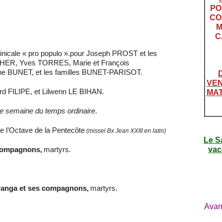
PO
CO
M
C
nicale « pro populo ».pour Joseph PROST et les
ER, Yves TORRES, Marie et François
e BUNET, et les familles BUNET-PARISOT.
VEN
rd FILIPE, et Lilwenn LE BIHAN.
MAT
e semaine du temps ordinaire
.
e l’Octave de la Pentecôte
(missel Bx Jean XXIII en latin)
Le S
vac
 compagnons,
martyrs.
wanga et ses compagnons,
martyrs.
Avan