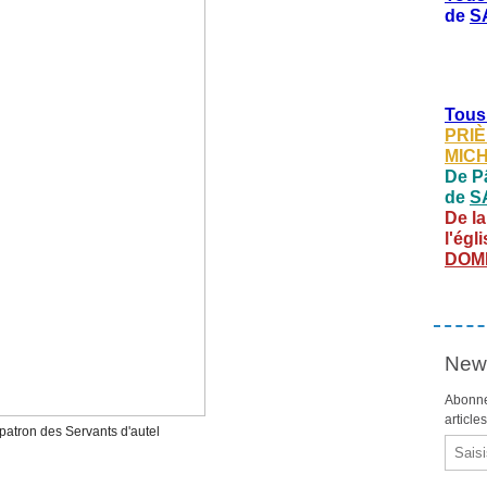
de
S
Tous
PRIÈ
MIC
De Pâ
de
S
De la
l'égl
DOM
News
Abonne
article
 patron des Servants d'autel
Email