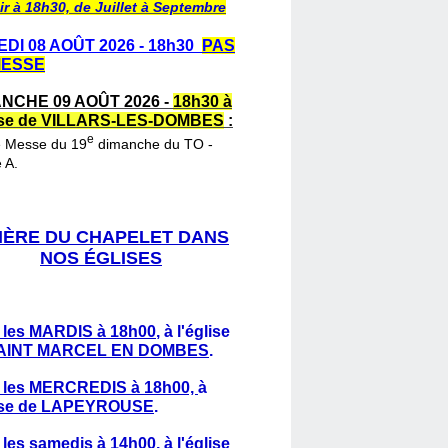
ir à 18h30, de Juillet à Septembre
DI 08 AOÛT 2026 - 18h30
PAS
MESSE
NCHE 09 AOÛT 2026 -
18h30 à
lise de VILLARS-LES-DOMBES
:
e
e Messe du 19
dimanche du TO -
 A.
IÈRE DU CHAPELET DANS
NOS ÉGLISES
 les MARDIS à 18h00
,
à l'église
AINT MARCEL EN DOMBES
.
 les MERCREDIS à 18h00,
à
lise de LAPEYROUSE
.
 les samedis à 14h00
, à l'église