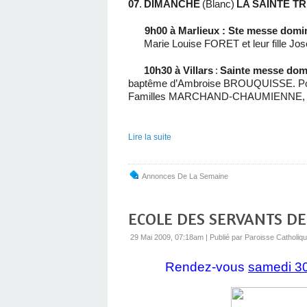
07
.
DIMANCHE
(Blanc)
LA SAINTE TR
9h00 à Marlieux : Ste messe domi
Marie Louise FORET et leur fille Jose
10h30 à Villars
:
Sainte messe dom
baptême d’Ambroise BROUQUISSE. Pou
Familles MARCHAND-CHAUMIENNE, H
Lire la suite
Annonces De La Semaine
ECOLE DES SERVANTS D
29 Mai 2009, 07:18am
|
Publié par Paroisse Catholiq
Rendez-vous
samedi 3