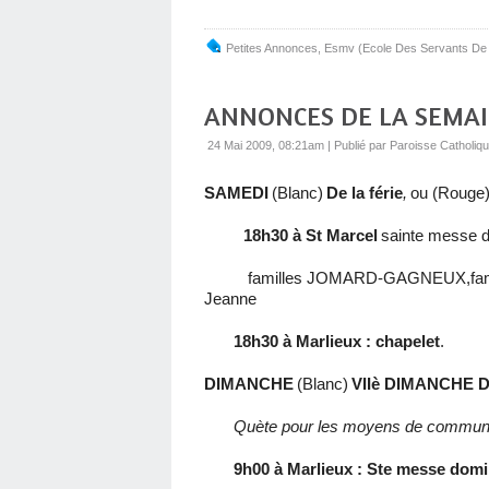
Petites Annonces
,
Esmv (Ecole Des Servants De
ANNONCES DE LA SEMA
24 Mai 2009, 08:21am
|
Publié par Paroisse Catholiq
SAMEDI
(Blanc)
De la férie
,
ou (Rouge
18h30 à St Marcel
sainte messe d
familles JOMARD-GAGNEUX,fam
Jeanne
18h30 à Marlieux : chapelet
.
DIMANCHE
(Blanc)
VIIè DIMANCHE D
Quète pour les moyens de communica
9h00 à Marlieux : Ste messe domi