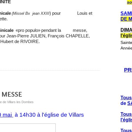
INITE
so
nicale
) pour
Louis et
SAME
(Missel Bx
jean XXIII
tte.
DE 
DIMA
inicale
«pro populo»
pendant la
messe,
l'ég
r Jean-Pierre JULIEN, François CHAPELLE,
ubert de RIVOIRE.
Saint
Année
PR
E MESSE
Tous
ue de Villars les Dombes
de
S
0 mai
à 14h30 à l'église de Villars
Tous
l'ég
Tous