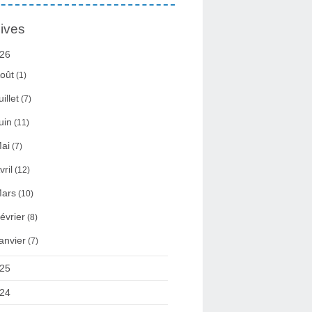
ives
26
oût
(1)
uillet
(7)
uin
(11)
ai
(7)
vril
(12)
ars
(10)
évrier
(8)
anvier
(7)
25
24