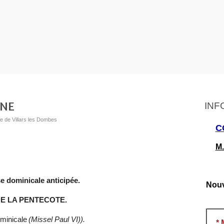
INE
INF
ue de Villars les Dombes
C
M.
e dominicale anticipée.
Nouv
E LA PENTECOTE.
minicale
(Missel Paul VI)).
*