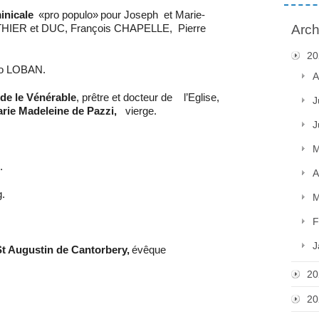
inicale
«pro populo»
pour Joseph
et Marie-
Arch
THIER et DUC, François CHAPELLE,
Pierre
20
éo LOBAN.
A
de le Vénérable
, prêtre et docteur de
l’Eglise,
J
rie Madeleine de Pazzi,
vierge.
J
M
.
A
.
M
F
J
St Augustin de Cantorbery,
évêque
20
20