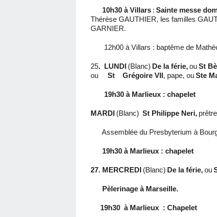
10h30 à Villars
:
Sainte messe dom
Thérèse GAUTHIER, les familles GAU
GARNIER.
12h00 à Villars : baptême de Math
25
.
LUNDI
(Blanc)
De la férie,
ou
St Bè
ou
St Grégoire VII
, pape, ou
Ste Ma
19h30 à Marlieux : chapelet
MARDI
(Blanc)
St Philippe Neri,
prêtre
Assemblée du Presbyterium à Bourg
19h30 à Marlieux : chapelet
27. MERCREDI
(Blanc)
De la férie,
ou
Pèlerinage à Marseille.
19h30
à Marlieux
: Chapelet