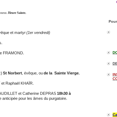
nneur
. Heure Sainte.
Pour
vêque et martyr
(1er vendredi)
s.
DO
e de FRAMOND.
DE
c)
St Norbert
, évêque, ou
de la
Sainte Vierge.
IN
CO
 et Raphaël KHAÏR.
GAUDILLET et Catherine DEPRAS
18h30 à
 anticipée pour les âmes du purgatoire.
Ca