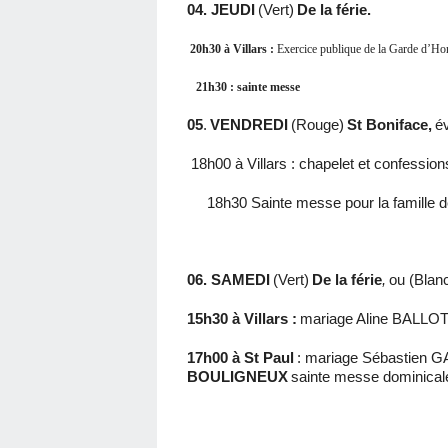
04. JEUDI
(Vert)
De la férie.
20h30 à Villars :
Exercice publique de la Garde d’Ho
21h30 : sainte messe
05
.
VENDREDI
(Rouge)
St Boniface,
é
18h00 à Villars : chapelet et confession
18h30 Sainte messe pour la famill
06. SAMEDI
(Vert)
De la férie
,
ou (Blan
15h30 à Villars :
mariage Aline BALLOT
17h00 à St Paul
: mariage Sébastien 
BOULIGNEUX
sainte messe dominicale