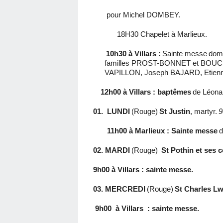
pour Michel DOMBEY.
18H30 Chapelet à Marlieux.
10h30 à Villars :
Sainte messe
domi
familles PROST-BONNET et BOUCH
VAPILLON, Joseph BAJARD, Etienn
12h00 à Villars : baptêmes
de Léona
01.
LUNDI
(Rouge)
St Justin
, martyr.
9
11h00 à Marlieux : Sainte messe
d
02. MARDI
(Rouge)
St Pothin et ses
9h00 à Villars : sainte messe.
03. MERCREDI
(Rouge)
St Charles L
9h00
à Villars
: sainte messe.