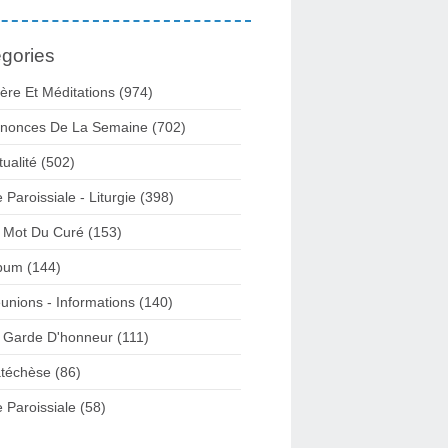
gories
ière Et Méditations (974)
nonces De La Semaine (702)
tualité (502)
e Paroissiale - Liturgie (398)
 Mot Du Curé (153)
bum (144)
unions - Informations (140)
 Garde D'honneur (111)
téchèse (86)
e Paroissiale (58)