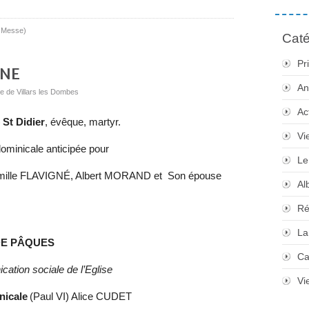
 Messe)
Caté
Pr
INE
An
ue de Villars les Dombes
Ac
)
St Didier
, évêque, martyr.
Vi
ominicale anticipée pour
Le
ille FLAVIGN
É, Albert MORAND et
Son épouse
Al
Ré
La
E P
Â
QUES
Ca
tion sociale de l’Eglise
Vi
nicale
(Paul VI) Alice CUDET