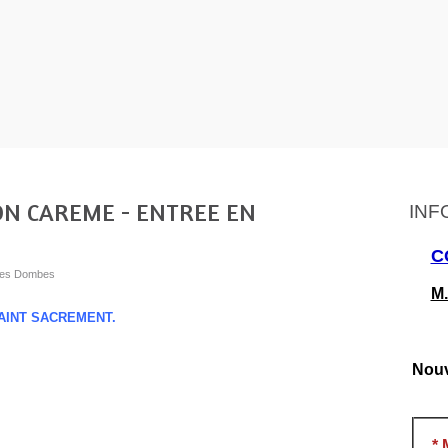
ON CAREME - ENTREE EN
INF
C
s les Dombes
M.
AINT SACREMENT.
Nouv
*