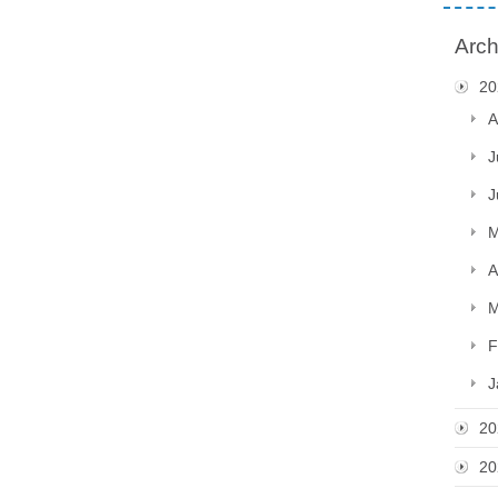
Arch
20
A
J
J
M
A
M
F
J
20
20