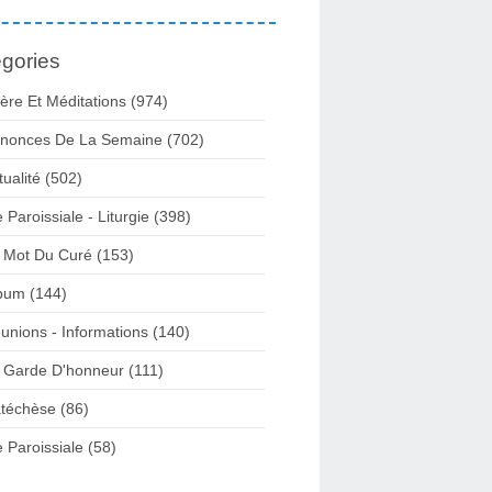
gories
ière Et Méditations (974)
nonces De La Semaine (702)
tualité (502)
e Paroissiale - Liturgie (398)
 Mot Du Curé (153)
bum (144)
unions - Informations (140)
 Garde D'honneur (111)
téchèse (86)
e Paroissiale (58)