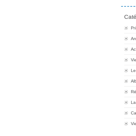
Caté
Pr
An
Ac
Vi
Le
Al
Ré
La
Ca
Vi