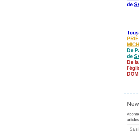
de
S
Tous
PRIÈ
MIC
De Pâ
de
S
De la
l'égl
DOM
News
Abonne
article
Email