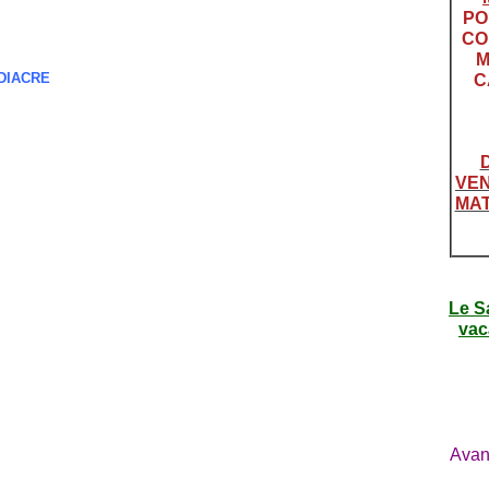
PO
CO
M
-DIACRE
C
VEN
MAT
Le S
vac
Avan