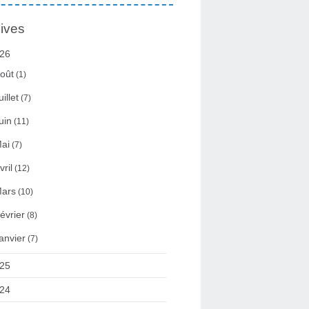
ives
26
oût
(1)
uillet
(7)
uin
(11)
ai
(7)
vril
(12)
ars
(10)
évrier
(8)
anvier
(7)
25
24