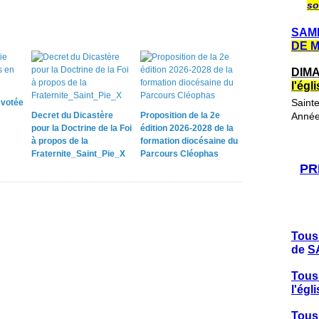
so
SAME
DE 
DIMA
l'ég
Saint
e votée
Decret du Dicastère
Proposition de la 2e
Année
pour la Doctrine de la Foi
édition 2026-2028 de la
à propos de la
formation diocésaine du
Fraternite_Saint_Pie_X
Parcours Cléophas
PR
Tous
de
S
Tous
l'ég
Tous