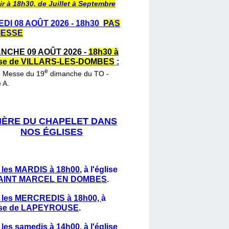
ir à 18h30, de Juillet à Septembre
DI 08 AOÛT 2026 - 18h30
PAS
MESSE
NCHE 09 AOÛT 2026 -
18h30 à
lise de VILLARS-LES-DOMBES
:
e
e Messe du 19
dimanche du TO -
 A.
IÈRE DU CHAPELET DANS
NOS ÉGLISES
 les MARDIS à 18h00
,
à l'église
AINT MARCEL EN DOMBES
.
 les MERCREDIS à 18h00,
à
lise de LAPEYROUSE
.
 les samedis à 14h00
, à l'église