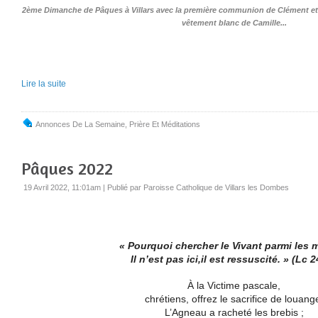
2ème Dimanche de Pâques à Villars avec la première communion de Clément e
vêtement blanc de Camille...
Lire la suite
Annonces De La Semaine
,
Prière Et Méditations
Pâques 2022
19 Avril 2022, 11:01am
|
Publié par Paroisse Catholique de Villars les Dombes
« Pourquoi chercher le Vivant parmi les 
Il n’est pas ici,il est ressuscité. » (Lc 2
À la Victime pascale,
chrétiens, offrez le sacrifice de louang
L’Agneau a racheté les brebis ;