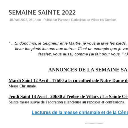
SEMAINE SAINTE 2022
18 Avril 2022, 05:14am
|
Publié par Paroisse Catholique de Villars les Dombes
" ...Si donc moi, le Seigneur et le Maître, je vous ai lavé les pied
laver les pieds les uns aux autres. C’est un exemple que je vo
fassiez, vous aussi, comme j’ai fait pour vous. " (
ANNONCES DE LA SEMAINE SA
Mardi Saint 12 Avril - 17h00
à la co-cathédrale Notre Dame 
Messe Chrismale.
Jeudi Saint
14 Avril
- 20h30 à l'église de Villars : La Sainte C
Sainte messe suivie de l'adoration silencieuse au reposoir et confessions.
Lectures de la messe chrismale et de la Cèn
----------------