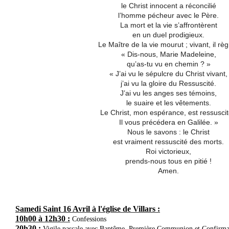
le Christ innocent a réconcilié
l’homme pécheur avec le Père.
La mort et la vie s’affrontèrent
en un duel prodigieux.
Le Maître de la vie mourut ; vivant, il rè
« Dis-nous, Marie Madeleine,
qu’as-tu vu en chemin ? »
« J’ai vu le sépulcre du Christ vivant,
j’ai vu la gloire du Ressuscité.
J’ai vu les anges ses témoins,
le suaire et les vêtements.
Le Christ, mon espérance, est ressuscit
Il vous précédera en Galilée. »
Nous le savons : le Christ
est vraiment ressuscité des morts.
Roi victorieux,
prends-nous tous en pitié !
Amen.
Samedi Saint
16 Avril
à l'église de Villars :
10h00 à 12h30 :
Confessions
20h30 :
Vigile pascale avec Baptême, Première Communion et Confirma