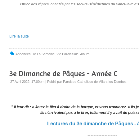
Office des vêpres, chantés par les soeurs Bénédictines du Sanctuaire d'A
Lire la suite
Annonces De La Semaine
,
Vie Paroissiale
,
Album
3e Dimanche de Pâques - Année C
27 Avril 2022, 17:00pm
|
Publié par Paroisse Catholique de Villars les Dombes
" Il leur dit : « Jetez le filet à droite de la barque, et vous trouverez. » Ils j
ils n’arrivaient pas à le tirer, tellement il y avait de poiss
Lectures du 3e dimanche de Pâques -
-------------------