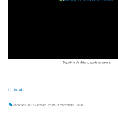
Baptême de Adam, après la messe.
Lire la suite
Annonces De La Semaine
,
Prière Et Méditations
,
Album