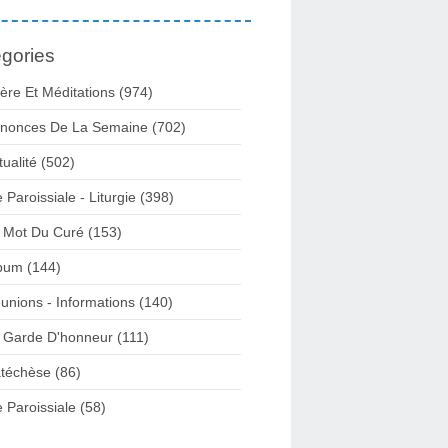
gories
ière Et Méditations (974)
nonces De La Semaine (702)
tualité (502)
e Paroissiale - Liturgie (398)
 Mot Du Curé (153)
bum (144)
unions - Informations (140)
 Garde D'honneur (111)
téchèse (86)
e Paroissiale (58)