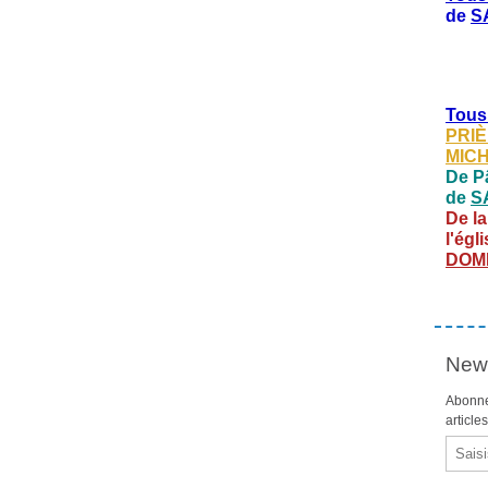
de
S
Tous
PRIÈ
MIC
De Pâ
de
S
De la
l'égl
DOM
News
Abonne
article
Email