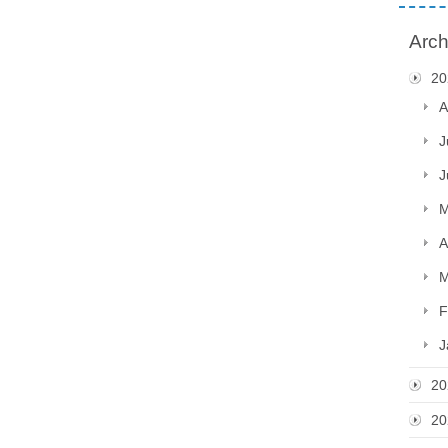
Arch
20
A
J
J
M
A
M
F
J
20
20