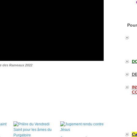
Pour
DO
e des Rameaux 2022
DE
IN
CO
Ca