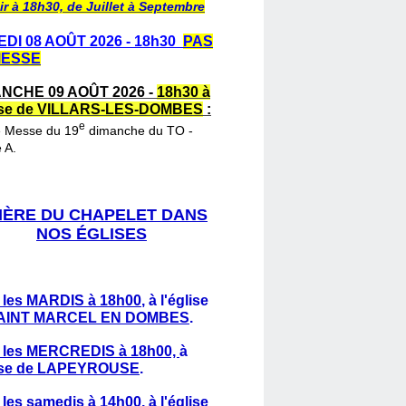
ir à 18h30, de Juillet à Septembre
DI 08 AOÛT 2026 - 18h30
PAS
MESSE
NCHE 09 AOÛT 2026 -
18h30 à
lise de VILLARS-LES-DOMBES
:
e
e Messe du 19
dimanche du TO -
 A.
IÈRE DU CHAPELET DANS
NOS ÉGLISES
 les MARDIS à 18h00
,
à l'église
AINT MARCEL EN DOMBES
.
 les MERCREDIS à 18h00,
à
lise de LAPEYROUSE
.
 les samedis à 14h00
, à l'église