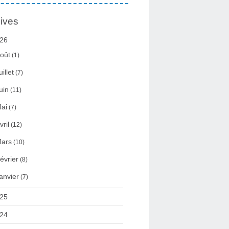
ives
26
oût
(1)
uillet
(7)
uin
(11)
ai
(7)
vril
(12)
ars
(10)
évrier
(8)
anvier
(7)
25
24