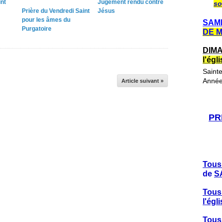
int
Jugement rendu contre
so
Prière du Vendredi Saint
Jésus
pour les âmes du
SAME
Purgatoire
DE 
DIMA
l'ég
Saint
Année
Article suivant »
PR
Tous
de
S
Tous
l'ég
Tous