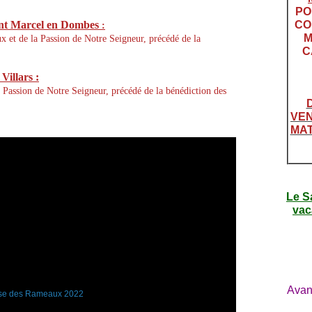
PO
Saint Marcel en Dombes
CO
:
M
 et de la Passion de Notre Seigneur, précédé de la
C
 Villars :
 Passion de Notre Seigneur, précédé de la bénédiction des
VEN
MAT
Le S
vac
Avan