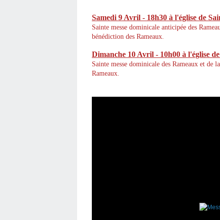
Samedi 9 Avril - 18h30
à l'église de 
Sainte messe dominicale anticipée des Rameaux
bénédiction des Rameaux.
Dimanche
10 Avril
- 10h00 à l'église de
Sainte messe dominicale des Rameaux et de la
Rameaux.