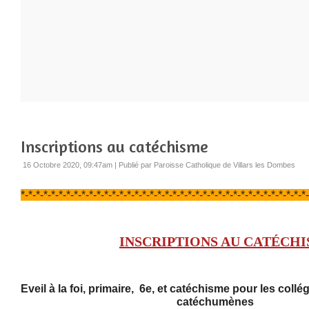
Inscriptions au catéchisme
16 Octobre 2020, 09:47am
|
Publié par Paroisse Catholique de Villars les Dombes
*-*-*-*-*-*-*-*-*-*-*-*-*-*-*-*-*-*-*-*-*-*-*-*-*-*-*-*-*-*-*-*-*-*-*-*-*-*
INSCRIPTIONS AU
CATÉCHI
Eveil à la foi, primaire, 6e, et catéchisme pour les collé
catéchumènes