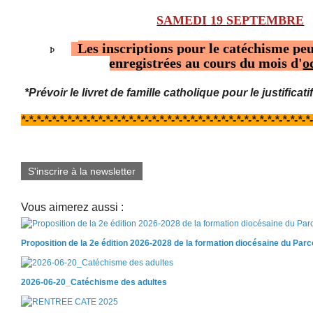
SAMEDI 19 SEPTEMBRE
Les
inscriptions pour le catéchisme
peu
Þ
enregistrées au cours du mois d'
o
*Prévoir le livret de famille catholique pour le justificat
*-*-*-*-*-*-*-*-*-*-*-*-*-*-*-*-*-*-*-*-*-*-*-*-*-*-*-*-*-*-*-*-*-*-*-*-*-*
S'inscrire à la newsletter
Vous aimerez aussi :
Proposition de la 2e édition 2026-2028 de la formation diocésaine du Par
2026-06-20_Catéchisme des adultes