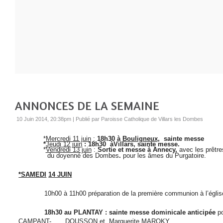
ANNONCES DE LA SEMAINE
10 Juin 2014, 20:38pm
|
Publié par Paroisse Catholique de Villars les Dombes
*
Mercredi 11 juin
:
18h30 à
Bouligneux
, sainte messe
*
Jeudi 12 juin
: 18h30 àVillars, sainte messe.
*
Vendredi 13 juin
:
Sortie et messe à Annecy,
avec les prêtre
du doyenné des Dombes
.
pour les âmes du Purgatoire.
*SAMEDI
14 JUIN
10h00 à 11h00 préparation de la première communion à l’églis
18h30 au PLANTAY : sainte messe dominicale anticipée
po
CAMPANT- DOUSSON et Marguerite MAROKY.