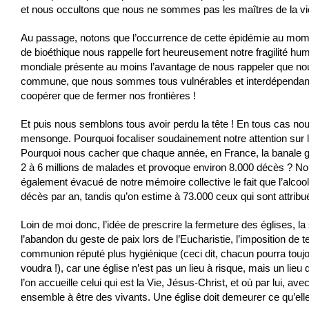
et nous occultons que nous ne sommes pas les maîtres de la vi
Au passage, notons que l’occurrence de cette épidémie au mome
de bioéthique nous rappelle fort heureusement notre fragilité hum
mondiale présente au moins l’avantage de nous rappeler que n
commune, que nous sommes tous vulnérables et interdépendants, 
coopérer que de fermer nos frontières !
Et puis nous semblons tous avoir perdu la tête ! En tous cas no
mensonge. Pourquoi focaliser soudainement notre attention sur l
Pourquoi nous cacher que chaque année, en France, la banale gri
2 à 6 millions de malades et provoque environ 8.000 décès ? N
également évacué de notre mémoire collective le fait que l’alcoo
décès par an, tandis qu’on estime à 73.000 ceux qui sont attribu
Loin de moi donc, l’idée de prescrire la fermeture des églises, 
l’abandon du geste de paix lors de l’Eucharistie, l’imposition de t
communion réputé plus hygiénique (ceci dit, chacun pourra toujo
voudra !), car une église n’est pas un lieu à risque, mais un lieu
l’on accueille celui qui est la Vie, Jésus-Christ, et où par lui, avec
ensemble à être des vivants. Une église doit demeurer ce qu’elle