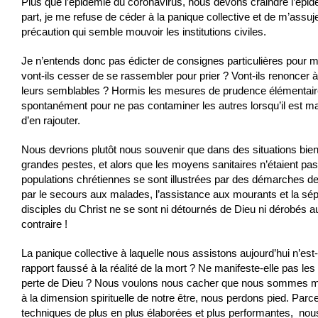
Plus que l’épidémie du coronavirus, nous devons craindre l’épid
part, je me refuse de céder à la panique collective et de m’assuje
précaution qui semble mouvoir les institutions civiles.
Je n’entends donc pas édicter de consignes particulières pour m
vont-ils cesser de se rassembler pour prier ? Vont-ils renoncer à
leurs semblables ? Hormis les mesures de prudence élémentai
spontanément pour ne pas contaminer les autres lorsqu’il est mal
d’en rajouter.
Nous devrions plutôt nous souvenir que dans des situations bien
grandes pestes, et alors que les moyens sanitaires n’étaient pas
populations chrétiennes se sont illustrées par des démarches de p
par le secours aux malades, l’assistance aux mourants et la sépu
disciples du Christ ne se sont ni détournés de Dieu ni dérobés 
contraire !
La panique collective à laquelle nous assistons aujourd’hui n’est-
rapport faussé à la réalité de la mort ? Ne manifeste-elle pas les
perte de Dieu ? Nous voulons nous cacher que nous sommes mor
à la dimension spirituelle de notre être, nous perdons pied. Pa
techniques de plus en plus élaborées et plus performantes, nous