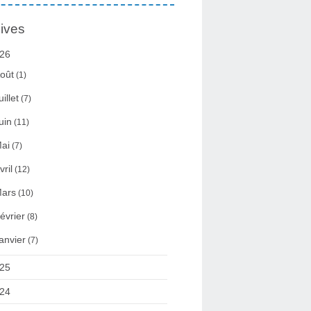
ives
26
oût
(1)
uillet
(7)
uin
(11)
ai
(7)
vril
(12)
ars
(10)
évrier
(8)
anvier
(7)
25
24