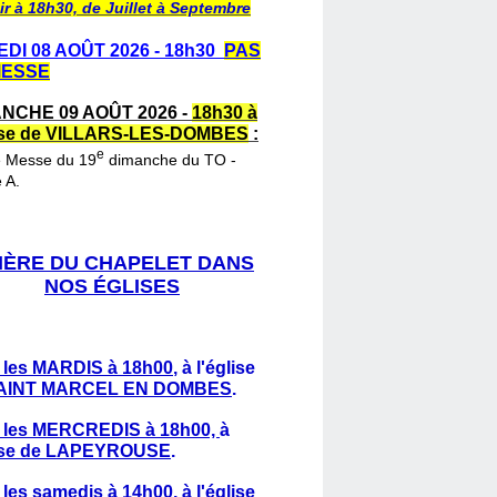
ir à 18h30, de Juillet à Septembre
DI 08 AOÛT 2026 - 18h30
PAS
MESSE
NCHE 09 AOÛT 2026 -
18h30 à
lise de VILLARS-LES-DOMBES
:
e
e Messe du 19
dimanche du TO -
 A.
IÈRE DU CHAPELET DANS
NOS ÉGLISES
 les MARDIS à 18h00
,
à l'église
AINT MARCEL EN DOMBES
.
 les MERCREDIS à 18h00,
à
lise de LAPEYROUSE
.
 les samedis à 14h00
, à l'église