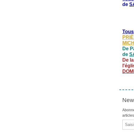
de
S
Tous
PRIÈ
MIC
De Pâ
de
S
De la
l'égl
DOM
News
Abonne
article
Email