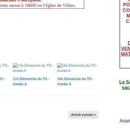
PO
en l’église de Villars.
CO
M
C
VEN
MAT
O -
17e Dimanche du TO -
16e Dimanche du TO -
Le S
Année A
Année A
vac
Article suivant »
Avan