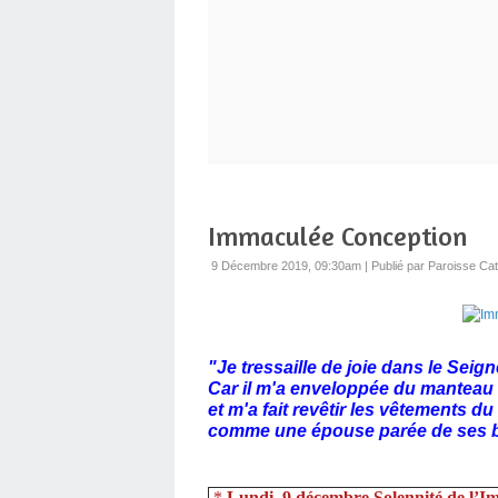
Immaculée Conception
9 Décembre 2019, 09:30am
|
Publié par Paroisse Cat
"Je tressaille de joie dans le
Car il m'a enveloppée
et m'a fait revêtir
comme une épouse parée de ses b
*
Lundi 9 décembre Solennité de l’I