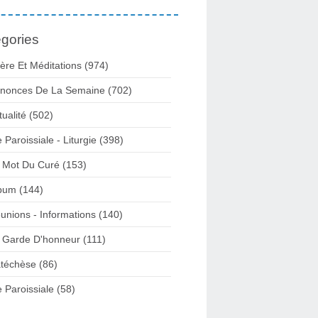
gories
ière Et Méditations (974)
nonces De La Semaine (702)
tualité (502)
e Paroissiale - Liturgie (398)
 Mot Du Curé (153)
bum (144)
unions - Informations (140)
 Garde D'honneur (111)
téchèse (86)
e Paroissiale (58)