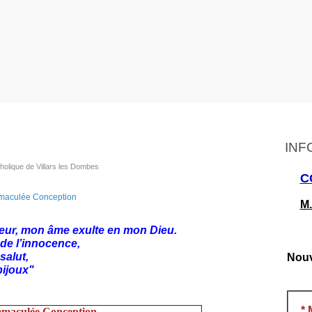
INF
holique de Villars les Dombes
C
M.
 Seigneur, mon âme exulte en mon Dieu.
 du manteau de l’innocence,
 les vêtements du salut,
Nouv
ijoux"
*
mmaculée Conception
,