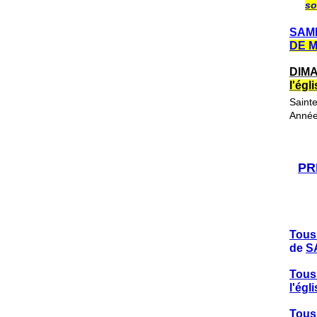
so
SAME
DE 
DIMA
l'ég
Saint
Année
PR
Tous
de
S
Tous
l'ég
Tous