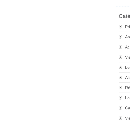
Caté
Pr
An
Ac
Vi
Le
Al
Ré
La
Ca
Vi