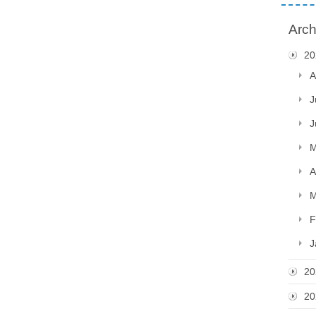
Arch
20
A
J
J
M
A
M
F
J
20
20