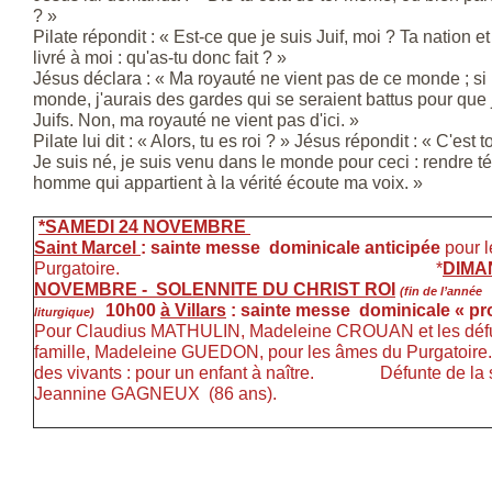
? »
Pilate répondit : « Est-ce que je suis Juif, moi ? Ta nation et
livré à moi : qu'as-tu donc fait ? »
Jésus déclara : « Ma royauté ne vient pas de ce monde ; si
monde, j'aurais des gardes qui se seraient battus pour que 
Juifs. Non, ma royauté ne vient pas d'ici. »
Pilate lui dit : « Alors, tu es roi ? » Jésus répondit : « C'est t
Je suis né, je suis venu dans le monde pour ceci : rendre t
homme qui appartient à la vérité écoute ma voix. »
*SAMEDI 24 NOVEMBRE
18h00
Saint Marcel
: sainte messe
dominicale anticipée
pour 
Purgatoire. *
DIMA
NOVEMBRE - SOLENNITE DU CHRIST ROI
(fin de l’année
10h00
à Villars
: sainte messe
dominicale « pr
liturgique)
Pour Claudius MATHULIN, Madeleine CROUAN et les défu
famille, Madeleine GUEDON, pour les âmes du Purgatoire
des vivants : pour un enfant à naître. Défunte de la 
Jeannine GAGNEUX (86 ans).