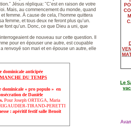
tion." Jésus répliqua: "C’est en raison de votre
PO
e loi. Mais, au commencement du monde, quand
CO
e et femme. À cause de cela, l’homme quittera
M
 sa femme, et tous deux ne feront plus qu’un.
C
 ne font qu’un. Donc, ce que Dieu a uni, que
’interrogeaient de nouveau sur cette question. Il
emme pour en épouser une autre, est coupable
 a renvoyé son mari et en épouse un autre, elle
VEN
MAT
ominicale anticipée
DIMANCHE DU TEMPS
Le S
vac
ominicale « pro populo » en
consécration de Danièle
s.
Pour Joseph ORTEGA, Maria
iles RIGAUDIER-TIRAND
-
PERETTI
éritif festif salle Benoit
Avan