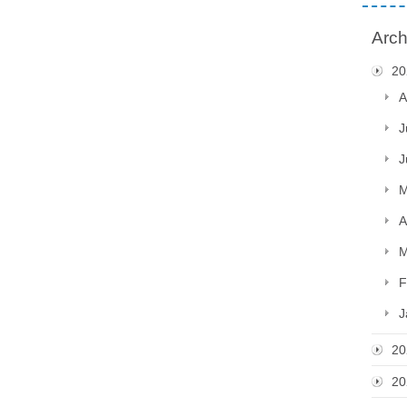
Arch
20
A
J
J
M
A
M
F
J
20
20