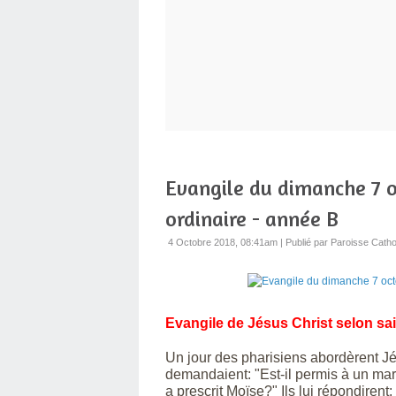
Evangile du dimanche 7 o
ordinaire - année B
4 Octobre 2018, 08:41am
|
Publié par Paroisse Catho
Evangile de Jésus Christ selon sai
Un jour des pharisiens abordèrent Jés
demandaient: "Est-il permis à un ma
a prescrit Moïse?" Ils lui répondiren