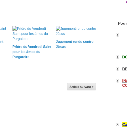
Pour
int
Jugement rendu contre
Prière du Vendredi Saint
Jésus
pour les âmes du
DO
Purgatoire
DE
IN
CO
Article suivant »
Ca