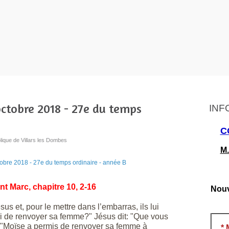
ctobre 2018 - 27e du temps
INF
C
lique de Villars les Dombes
M.
nt Marc, chapitre 10, 2-16
Nouv
us et, pour le mettre dans l’embarras, ils lui
ri de renvoyer sa femme?" Jésus dit: "Que vous
t: "Moïse a permis de renvoyer sa femme à
*