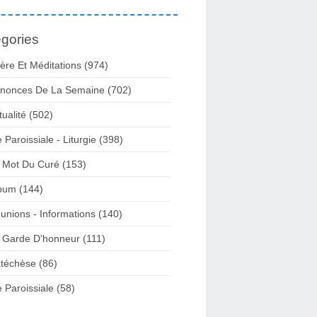
gories
ière Et Méditations (974)
nonces De La Semaine (702)
tualité (502)
e Paroissiale - Liturgie (398)
 Mot Du Curé (153)
bum (144)
unions - Informations (140)
 Garde D'honneur (111)
téchèse (86)
e Paroissiale (58)