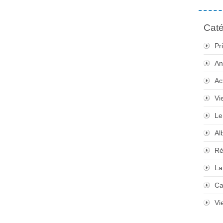
Caté
Pr
An
Ac
Vi
Le
Al
Ré
La
Ca
Vi