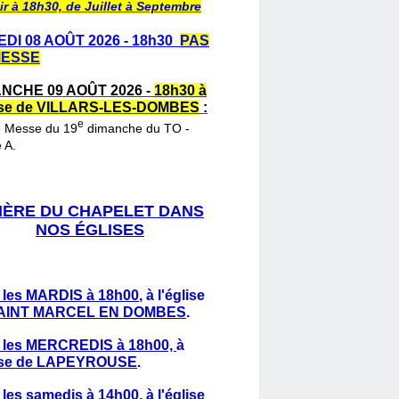
ir à 18h30, de Juillet à Septembre
DI 08 AOÛT 2026 - 18h30
PAS
MESSE
NCHE 09 AOÛT 2026 -
18h30 à
lise de VILLARS-LES-DOMBES
:
e
e Messe du 19
dimanche du TO -
 A.
IÈRE DU CHAPELET DANS
NOS ÉGLISES
 les MARDIS à 18h00
,
à l'église
AINT MARCEL EN DOMBES
.
 les MERCREDIS à 18h00,
à
lise de LAPEYROUSE
.
 les samedis à 14h00
, à l'église