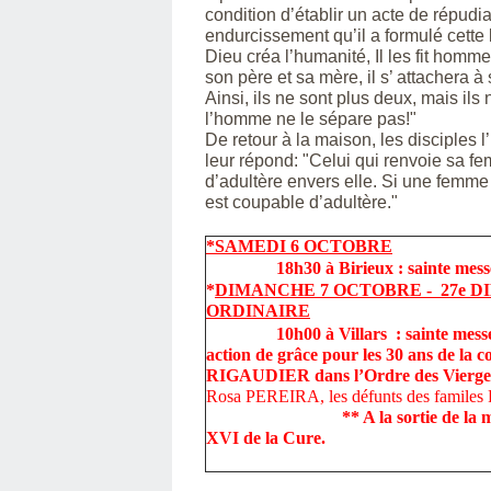
condition d’établir un acte de répudia
endurcissement qu’il a formulé cett
Dieu créa l’humanité, Il les fit homm
son père et sa mère, il s’ attachera à
Ainsi, ils ne sont plus deux, mais ils
l’homme ne le sépare pas!"
De retour à la maison, les disciples l
leur répond: "Celui qui renvoie sa f
d’adultère envers elle. Si une femme
est coupable d’adultère."
*SAMEDI 6 OCTOBRE
18h30 à Birieux : sainte messe d
*
DIMANCHE 7 OCTOBRE - 27e 
ORDINAIRE
10h00 à Villars : sainte messe d
action de grâce pour les 30 ans de la 
RIGAUDIER dans l’Ordre des Vierge
Rosa PEREIRA, les défunts des fam
** A la sortie de la messe : ap
XVI de la Cure.