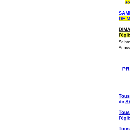
so
SAME
DE 
DIMA
l'ég
Saint
Année
PR
Tous
de
S
Tous
l'ég
Tous