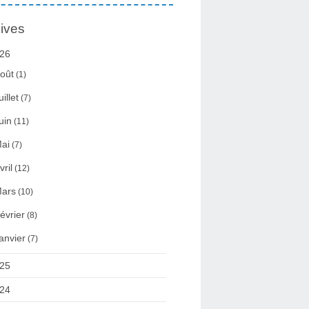
ives
26
oût
(1)
uillet
(7)
uin
(11)
ai
(7)
vril
(12)
ars
(10)
évrier
(8)
anvier
(7)
25
24