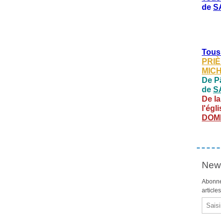
de
S
Tous
PRIÈ
MIC
De Pâ
de
S
De la
l'égl
DOM
News
Abonne
article
Email