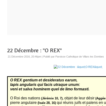
22 Décembre : "O REX"
21 Décembre 2016, 20:46pm
|
Publié par Paroisse Catholique de Villars les Dombes
O REX gentium et desideratus earum,
lapis angularis qui facis utraque unum:
veni et salva hominem quel de limo formasti.
O Roi des nations
, objet de leur désir
(Jérémie 10, 7)
(Aggée 
pierre angulaire
qui réunis juifs et païens en
(Isaïe 28, 16)