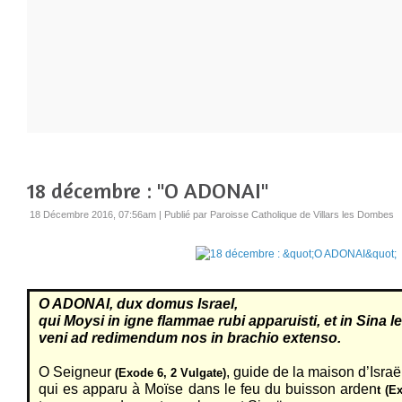
18 décembre : "O ADONAI"
18 Décembre 2016, 07:56am
|
Publié par Paroisse Catholique de Villars les Dombes
O ADONAI, dux domus Israel,
qui Moysi in igne flammae rubi apparuisti, et in Sina 
veni ad redimendum nos in brachio extenso.
O Seigneur
, guide de la maison d’Israë
(Exode 6, 2 Vulgate)
qui es apparu à Moïse dans le feu du buisson arden
t (E