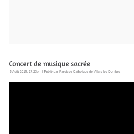
Concert de musique sacrée
5 Août 2015, 17:23pm
|
Publié par Paroisse Catholique de Villars les Dombes