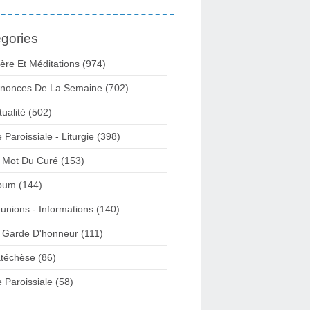
gories
ière Et Méditations (974)
nonces De La Semaine (702)
tualité (502)
e Paroissiale - Liturgie (398)
 Mot Du Curé (153)
bum (144)
unions - Informations (140)
 Garde D'honneur (111)
téchèse (86)
e Paroissiale (58)