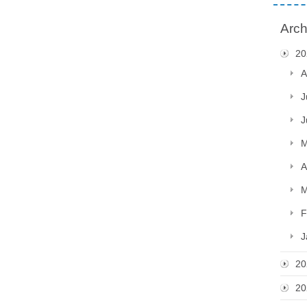
Arch
20
A
J
J
M
A
M
F
J
20
20