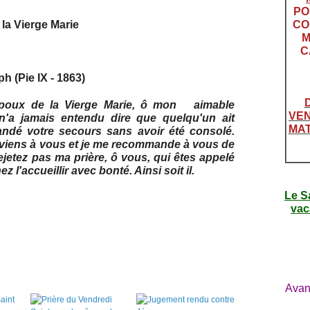
PO
la Vierge Marie
CO
M
C
h (Pie IX ‑ 1863)
époux de la Vierge Marie, ô mon aimable
VEN
 n'a jamais entendu dire que quelqu'un ait
MAT
andé votre secours sans avoir été consolé.
e viens à vous et je me recommande à vous de
ejetez pas ma prière, ô vous, qui êtes appelé
l'accueillir avec bonté. Ainsi soit il.
Le S
vac
Avan