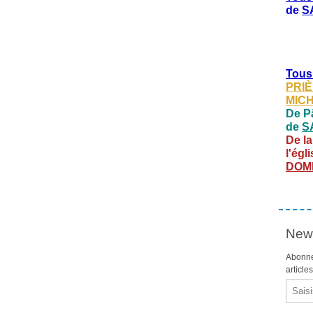
de
S
Tous
PRIÈ
MIC
De Pâ
de
S
De la
l'égl
DOM
News
Abonne
article
Email