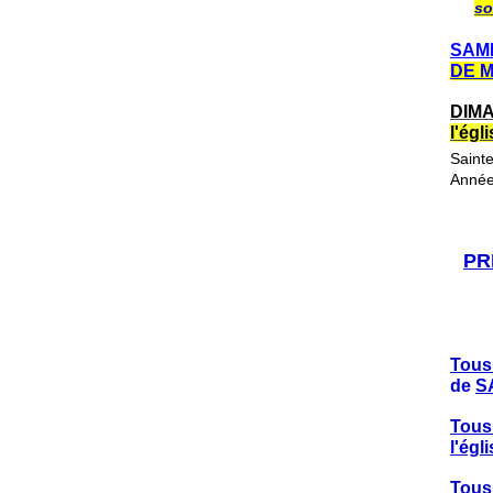
so
SAME
DE 
DIMA
l'ég
Saint
Année
PR
Tous
de
S
Tous
l'ég
Tous