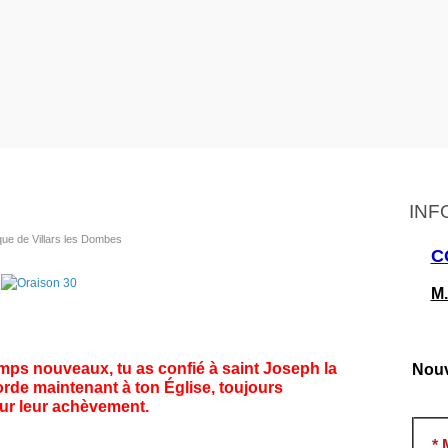
INF
que de Villars les Dombes
C
M.
emps nouveaux, tu as confié à saint Joseph la
Nouv
rde maintenant à ton Église, toujours
sur leur achèvement.
*