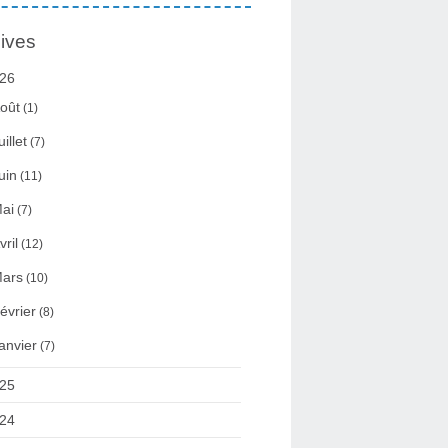
ives
26
oût
(1)
uillet
(7)
uin
(11)
ai
(7)
vril
(12)
ars
(10)
évrier
(8)
anvier
(7)
25
24