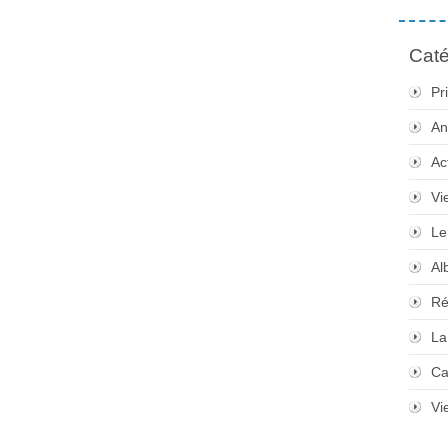
Caté
Pr
An
Ac
Vi
Le
Al
Ré
La
Ca
Vi