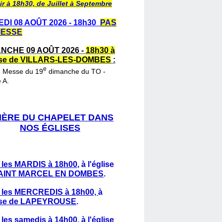
ir à 18h30, de Juillet à Septembre
DI 08 AOÛT 2026 - 18h30
PAS
MESSE
NCHE 09 AOÛT 2026 -
18h30 à
lise de VILLARS-LES-DOMBES
:
e
e Messe du 19
dimanche du TO -
 A.
IÈRE DU CHAPELET DANS
NOS ÉGLISES
 les MARDIS à 18h00
,
à l'église
AINT MARCEL EN DOMBES
.
 les MERCREDIS à 18h00,
à
lise de LAPEYROUSE
.
 les samedis à 14h00
, à l'église