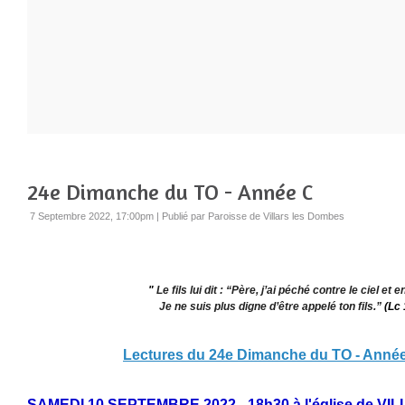
24e Dimanche du TO - Année C
7 Septembre 2022, 17:00pm
|
Publié par Paroisse de Villars les Dombes
"
Le fils lui dit : “Père, j’ai péché contre le ciel et e
Je ne suis plus digne d’être appelé ton fils.”
(Lc 
Lectures du 24e Dimanche du TO - Anné
SAMEDI 10 SEPTEMBRE 2022 - 18h30 à l'église de VIL