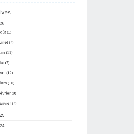
ives
26
oût
(1)
uillet
(7)
uin
(11)
ai
(7)
vril
(12)
ars
(10)
évrier
(8)
anvier
(7)
25
24