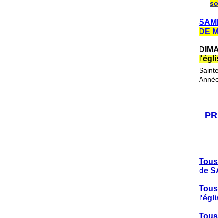
so
SAME
DE 
DIMA
l'ég
Saint
Année
PR
Tous
de
S
Tous
l'ég
Tous