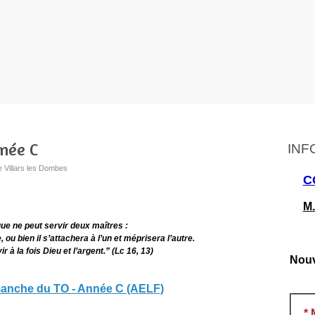
née C
INF
e Villars les Dombes
C
M.
e ne peut servir deux maîtres :
e, ou bien il s’attachera à l’un et méprisera l’autre.
 à la fois Dieu et l’argent.” (Lc 16, 13)
Nouv
manche du TO - Année C (AELF)
*