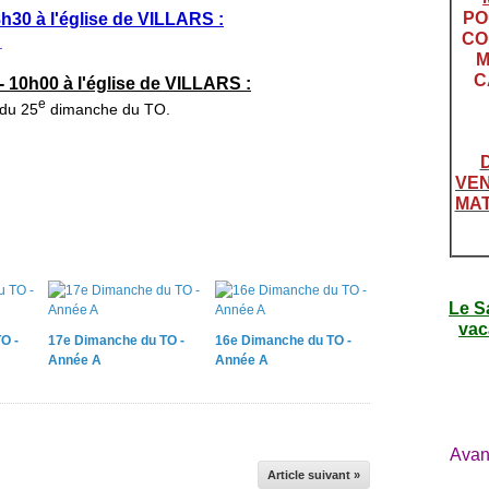
PO
0 à l'église de VILLARS :
CO
.
M
C
0h00 à l'église de VILLARS :
e
du 25
dimanche du TO.
VEN
MAT
Le S
vac
O -
17e Dimanche du TO -
16e Dimanche du TO -
Année A
Année A
Avan
Article suivant »