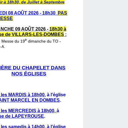
ir à 18h30, de Juillet à Septembre
DI 08 AOÛT 2026 - 18h30
PAS
MESSE
NCHE 09 AOÛT 2026 -
18h30 à
lise de VILLARS-LES-DOMBES
:
e
e Messe du 19
dimanche du TO -
 A.
IÈRE DU CHAPELET DANS
NOS ÉGLISES
 les MARDIS à 18h00
,
à l'église
AINT MARCEL EN DOMBES
.
 les MERCREDIS à 18h00,
à
lise de LAPEYROUSE
.
 les samedis à 14h00
, à l'église