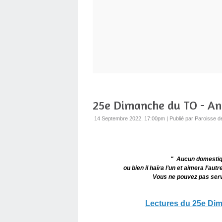
25e Dimanche du TO - An
14 Septembre 2022, 17:00pm
|
Publié par Paroisse d
" Aucun domestiqu
ou bien il haïra l’un et aimera l’autr
Vous ne pouvez pas servir
Lectures du 25e Di