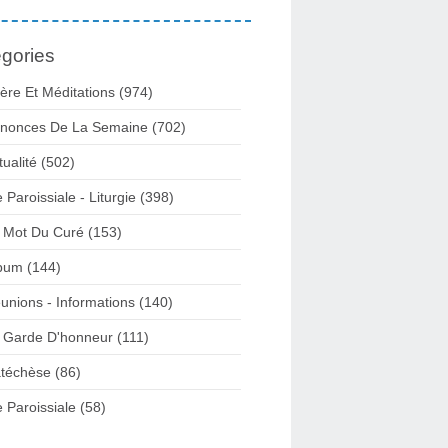
gories
ière Et Méditations (974)
nonces De La Semaine (702)
tualité (502)
e Paroissiale - Liturgie (398)
 Mot Du Curé (153)
bum (144)
unions - Informations (140)
 Garde D'honneur (111)
téchèse (86)
e Paroissiale (58)