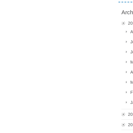
Arch
20
A
J
J
M
A
M
F
J
20
20