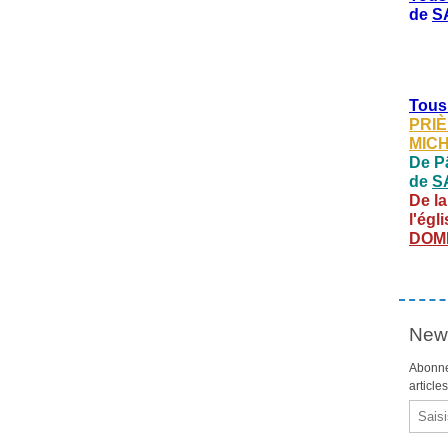
de
S
Tous
PRIÈ
MIC
De Pâ
de
S
De la
l'égl
DOM
News
Abonne
article
Email