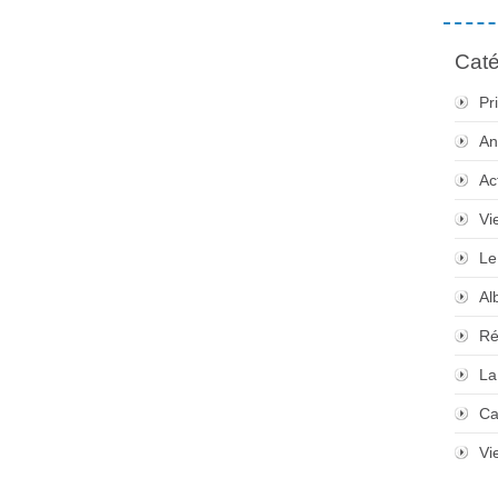
Caté
Pr
An
Ac
Vi
Le
Al
Ré
La
Ca
Vi