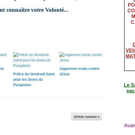
PO
nt connaître votre Volonté...
CO
M
C
VEN
MAT
int
Jugement rendu contre
Prière du Vendredi Saint
Jésus
pour les âmes du
Le S
Purgatoire
vac
Article suivant »
Avan