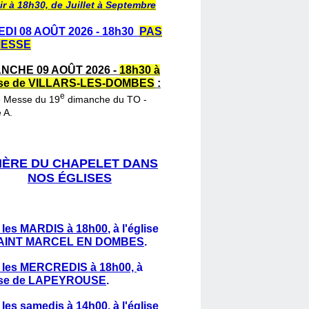
ir à 18h30, de Juillet à Septembre
DI 08 AOÛT 2026 - 18h30
PAS
MESSE
NCHE 09 AOÛT 2026 -
18h30 à
lise de VILLARS-LES-DOMBES
:
e
e Messe du 19
dimanche du TO -
 A.
IÈRE DU CHAPELET DANS
NOS ÉGLISES
 les MARDIS à 18h00
,
à l'église
AINT MARCEL EN DOMBES
.
 les MERCREDIS à 18h00,
à
lise de LAPEYROUSE
.
 les samedis à 14h00
, à l'église