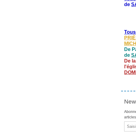
de
S
Tous
PRIÈ
MIC
De Pâ
de
S
De la
l'égl
DOM
News
Abonne
article
Email