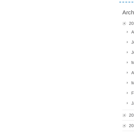
Arch
20
A
J
J
M
A
M
F
J
20
20