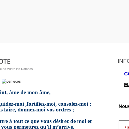
OTE
INF
ue de Villars les Dombes
C
M.
int, âme de mon âme,
uidez-moi ,fortifiez-moi, consolez-moi ;
Nouv
is faire, donnez-moi vos ordres ;
re à tout ce que vous désirez de moi et
 vous permettrez qu’il m’arrive,
*