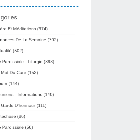
gories
ière Et Méditations (974)
nonces De La Semaine (702)
tualité (502)
e Paroissiale - Liturgie (398)
 Mot Du Curé (153)
bum (144)
unions - Informations (140)
 Garde D'honneur (111)
téchèse (86)
e Paroissiale (58)