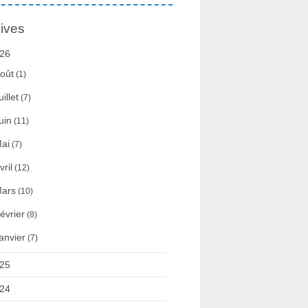
ives
26
oût
(1)
uillet
(7)
uin
(11)
ai
(7)
vril
(12)
ars
(10)
évrier
(8)
anvier
(7)
25
24