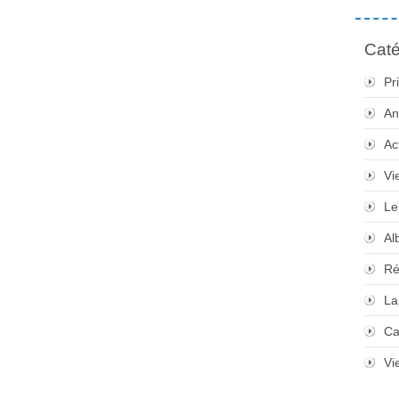
Caté
Pr
An
Ac
Vi
Le
Al
Ré
La
Ca
Vi