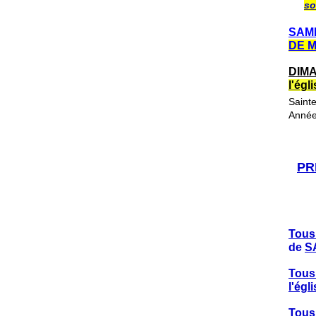
so
SAME
DE 
DIMA
l'ég
Saint
Année
PR
Tous
de
S
Tous
l'ég
Tous