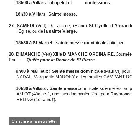
18h00 à Villars : chapelet et confessions.
18h30 à Villars
:
Sainte messe.
27. SAMEDI
(Vert) De la férie, (Blanc)
St Cyrille d’Alexandr
l’Eglise, ou
de la sainte Vierge.
18h30 à St Marcel : sainte messe dominicale
anticipée
28. DIMANCHE
(Vert)
XIIIe DIMANCHE ORDINAIRE.
Journé
Paul.
.
Quête pour le Denier de St Pierre.
9h00 à Marlieux : Sainte messe dominicale
(Paul VI) pou
NADAL, Marguerite MAROKY et les familles CAMPANT-
10h30 à Villars : Sainte messe
dominicale solennelle« pro 
AMIOT (40aine
†
), une intention particulière, pour Raymo
RELING (1er ann.
†
).
S'inscrire à la newsletter