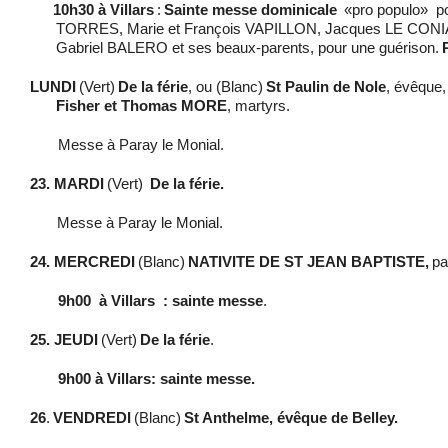
10h30 à Villars
:
Sainte messe dominicale
«pro populo»
po
TORRES, Marie et François VAPILLON, Jacques LE CO
Gabriel BALERO et ses beaux-parents, pour une guérison.
LUNDI
(Vert)
De la férie
, ou (Blanc)
St Paulin de Nole
, évêque,
Fisher et Thomas MORE
, martyrs.
Messe à Paray le Monial.
23. MARDI
(Vert)
De la férie.
Messe à Paray le Monial.
24. MERCREDI
(Blanc)
NATIVITE DE ST JEAN BAPTISTE,
pa
9h00
à Villars
: sainte messe
.
25. JEUDI
(Vert)
De la férie
.
9h00 à Villars: sainte messe.
26
.
VENDREDI
(Blanc)
St Anthelme, évêque de Belley.