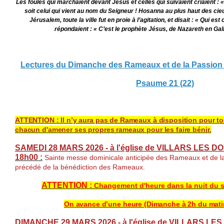
Les foules qui marchaient devant Jésus et celles qui suivaient criaient : 
soit celui qui vient au nom du Seigneur ! Hosanna au plus haut des ci
Jérusalem, toute la ville fut en proie à l’agitation, et disait : « Qui e
répondaient : « C’est le prophète Jésus, de Nazareth en Galil
Lectures du Dimanche des Rameaux et de la Passion
Psaume 21 (22)
ATTENTION : Il n’y aura pas de Rameaux à disposition pour tou
chacun d'amener ses propres rameaux pour les faire bénir.
SAMEDI 28 MARS 2026 - à l'église de VILLARS LES D
18h00 :
Sainte messe dominicale anticipée des Rameaux et de la
précédé de la bénédiction des Rameaux.
ATTENTION :
Changement d'heure dans la nuit du 
On avance d’une heure (Dimanche à 2h du matin,
DIMANCHE 29 MARS 2026 - à l'église de VILLARS LE