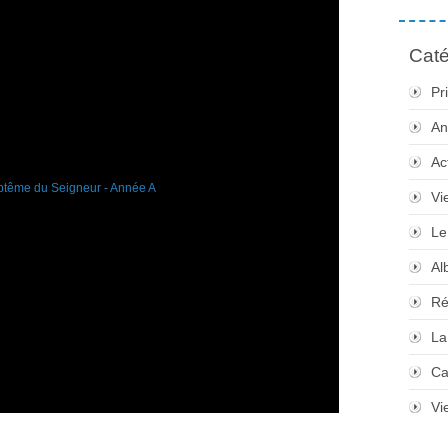
Caté
Pr
An
Ac
Vi
Le
Al
Ré
La
Ca
Vi