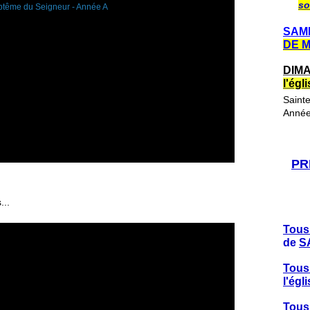
so
SAME
DE 
DIMA
l'ég
Saint
Année
PR
...
Tous
de
S
Tous
l'ég
Tous