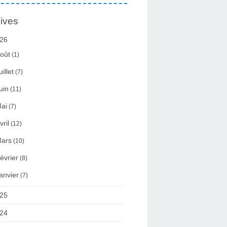
ives
26
oût
(1)
uillet
(7)
uin
(11)
ai
(7)
vril
(12)
ars
(10)
évrier
(8)
anvier
(7)
25
24