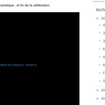
ristique...et fin de la célébration.
Arch
20
A
J
J
M
A
M
F
J
20
20