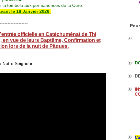
ur la tombola aux permanences de la Cure.
avant le 18 Janvier 2026.
------------------
Pour
'entrée officielle en Catéchuménat de Thi
, en vue de leurs Baptême, Confirmation et
n lors de la nuit de Pâques.
DO
 Notre Seigneur...
DE
IN
CO
Ca