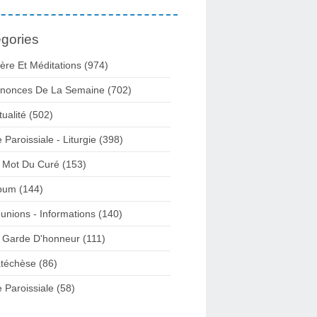
gories
ière Et Méditations (974)
nonces De La Semaine (702)
tualité (502)
e Paroissiale - Liturgie (398)
 Mot Du Curé (153)
bum (144)
unions - Informations (140)
 Garde D'honneur (111)
téchèse (86)
e Paroissiale (58)