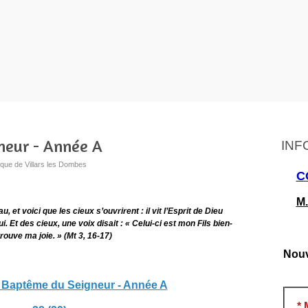
neur - Année A
INF
ique de Villars les Dombes
C
M.
, et voici que les cieux s’ouvrirent : il vit l’Esprit de Dieu
Et des cieux, une voix disait : « Celui-ci est mon Fils bien-
trouve ma joie. » (Mt 3, 16-17)
Nouv
u Baptême du Seigneur - Année A
*