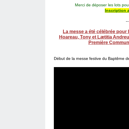
Merci de déposer les lots po
Inscription 
--
La messe a été célébrée pour l
Hoareau, Tony et Lætitia Andreu
Première Communio
Début de la messe festive du Baptême de