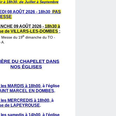
ir à 18h30, de Juillet à Septembre
DI 08 AOÛT 2026 - 18h30
PAS
MESSE
NCHE 09 AOÛT 2026 -
18h30 à
lise de VILLARS-LES-DOMBES
:
e
e Messe du 19
dimanche du TO -
 A.
IÈRE DU CHAPELET DANS
NOS ÉGLISES
 les MARDIS à 18h00
,
à l'église
AINT MARCEL EN DOMBES
.
 les MERCREDIS à 18h00,
à
lise de LAPEYROUSE
.
 les samedis à 14h00
, à l'église