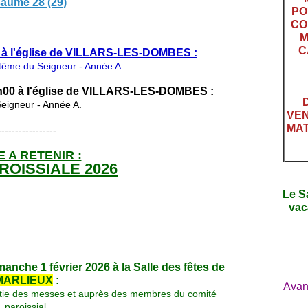
aume 28 (29)
PO
CO
M
C
 à l'église de VILLARS-LES-DOMBES :
ptême du Seigneur - Année A.
h00 à l'église de VILLARS-LES-DOMBES :
eigneur - Année A.
VEN
MAT
-----------------
 A RETENIR :
ROISSIALE 2026
Le S
vac
manche 1
février 2026
à la Salle des fêtes de
MARLIEUX
:
Avan
sortie des messes et auprès des membres du comité
paroissial.