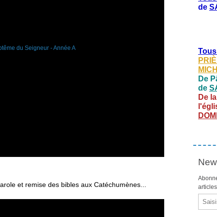
de
S
Tous
PRIÈ
MIC
De Pâ
de
S
De la
l'égl
DOM
News
Abonne
 Parole et remise des bibles aux Catéchumènes...
article
Email