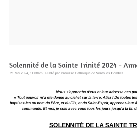
Solennité de la Sainte Trinité 2024 - An
21 Mai 2024, 11:00am
|
Publié par Paroisse Catholique de Villars les Dombes
Jésus s’approcha d’eux et leur adressa ces par
« Tout pouvoir m’a été donné au ciel et sur la terre. Allez ! De toutes les
baptisez-les au nom du Père, et du Fils, et du Saint-Esprit, apprenez-leur 
commandé. Et moi, je suis avec vous tous les jours jusqu’à la fin 
SOLENNITÉ DE LA SAINTE TR