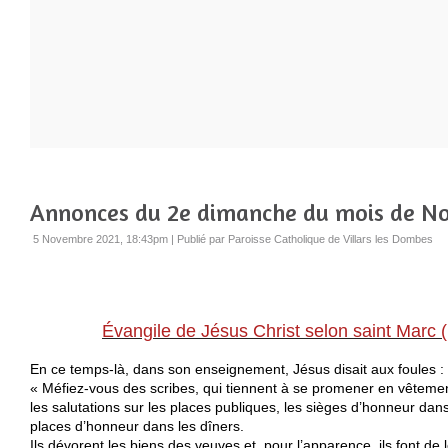
Annonces du 2e dimanche du mois de N
5 Novembre 2021, 18:43pm
|
Publié par Paroisse Catholique de Villars les Dombes
Évangile de Jésus Christ selon saint Marc 
En ce temps-là, dans son enseignement, Jésus disait aux foules :
« Méfiez-vous des scribes, qui tiennent à se promener en vêtemen
les salutations sur les places publiques, les sièges d’honneur dan
places d’honneur dans les dîners.
Ils dévorent les biens des veuves et, pour l’apparence, ils font de 