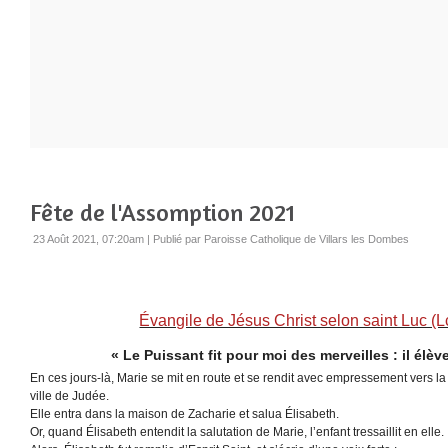
Fête de l'Assomption 2021
23 Août 2021, 07:20am
|
Publié par Paroisse Catholique de Villars les Dombes
Évangile de Jésus Christ selon saint Luc (L
« Le Puissant fit pour moi des merveilles : il élè
En ces jours-là, Marie se mit en route et se rendit avec empressement vers 
ville de Judée.
Elle entra dans la maison de Zacharie et salua Élisabeth.
Or, quand Élisabeth entendit la salutation de Marie, l’enfant tressaillit en elle.