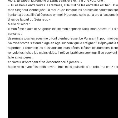
Alors, Élisabeth fut remplie d’Esprit Saint, et s’écria d’une voix forte :
« Tu es bénie entre toutes les femmes, et le fruit de tes entrailles est béni. D
mon Seigneur vienne jusqu’à moi ? Car, lorsque tes paroles de salutation so
l’enfant a tressailli d’allégresse en moi. Heureuse celle qui a cru à l’accompl
dites de la part du Seigneur. »
Marie dit alors :
« Mon âme exalte le Seigneur, exulte mon esprit en Dieu, mon Sauveur ! Il s
servante ;
désormais tous les âges me diront bienheureuse. Le Puissant fit pour moi des
Sa miséricorde s’étend d’âge en âge sur ceux qui le craignent. Déployant la fo
superbes. Il renverse les puissants de leurs trônes, il élève les humbles. Il c
renvoie les riches les mains vides. Il relève Israël son serviteur, il se souvi
faite à nos pères,
en faveur d’Abraham et sa descendance à jamais. »
Marie resta avec Élisabeth environ trois mois, puis elle s’en retourna chez ell