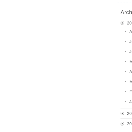
Arch
20
A
J
J
M
A
M
F
J
20
20