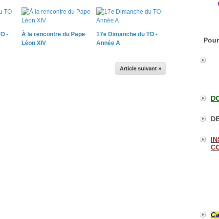
O -
À la rencontre du Pape
17e Dimanche du TO -
Pour
Léon XIV
Année A
Article suivant »
DO
DE
IN
CO
Ca