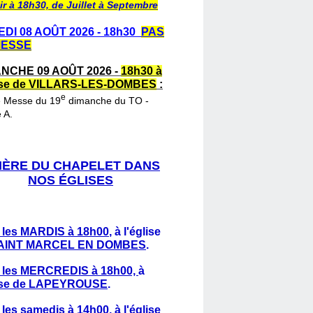
ir à 18h30, de Juillet à Septembre
DI 08 AOÛT 2026 - 18h30
PAS
MESSE
NCHE 09 AOÛT 2026 -
18h30 à
lise de VILLARS-LES-DOMBES
:
e
e Messe du 19
dimanche du TO -
 A.
IÈRE DU CHAPELET DANS
NOS ÉGLISES
 les MARDIS à 18h00
,
à l'église
AINT MARCEL EN DOMBES
.
 les MERCREDIS à 18h00,
à
lise de LAPEYROUSE
.
 les samedis à 14h00
, à l'église