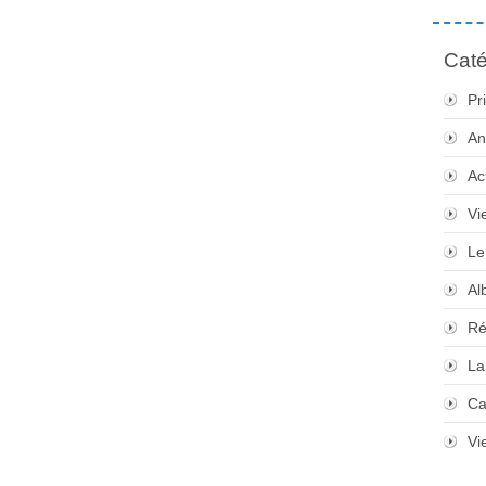
Caté
Pr
An
Ac
Vi
Le
Al
Ré
La
Ca
Vi