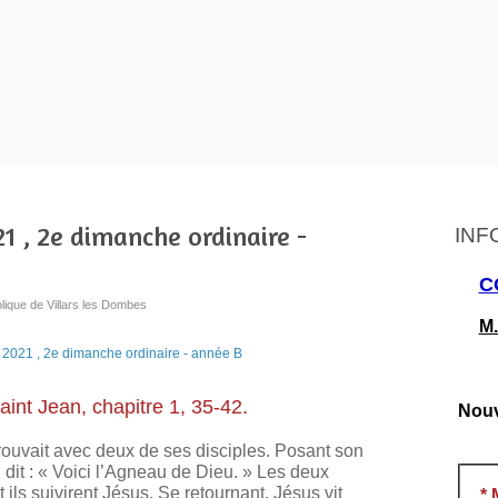
21 , 2e dimanche ordinaire -
INF
C
lique de Villars les Dombes
M.
aint Jean, chapitre 1, 35-42.
Nouv
trouvait avec deux de ses disciples. Posant son
il dit : « Voici l’Agneau de Dieu. » Les deux
et ils suivirent Jésus. Se retournant, Jésus vit
*