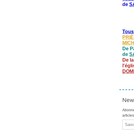
de
S
Tous
PRIÈ
MIC
De Pâ
de
S
De la
l'égl
DOM
News
Abonne
article
Email