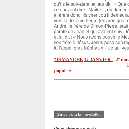
qu’ils le suivaient, et leur dit : « Qu
ce qui veut dire : Maître –, où demeures
allèrent donc, ils virent où il demeurai
vers la dixième heure (environ quatre
André, le frère de Simon-Pierre, étai
parole de Jean et qui avaient suivi J
et lui dit : « Nous avons trouvé le Me
son frère à Jésus. Jésus posa son rega
tu t’appelleras Kèphas » – ce qui veut
*DIMANCHE
17 JANVIER
- 2° di
1
populo »
S'inscrire à la newsletter