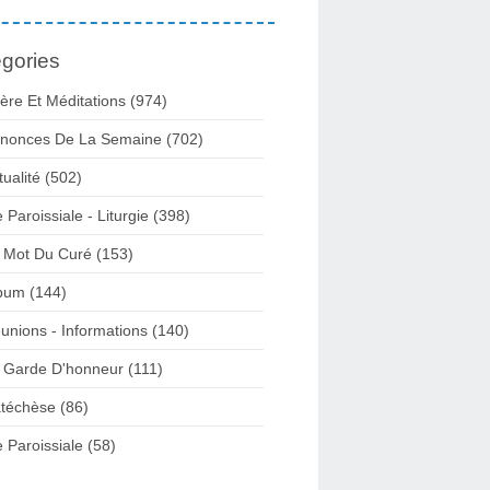
gories
ière Et Méditations (974)
nonces De La Semaine (702)
tualité (502)
e Paroissiale - Liturgie (398)
 Mot Du Curé (153)
bum (144)
unions - Informations (140)
 Garde D'honneur (111)
téchèse (86)
e Paroissiale (58)