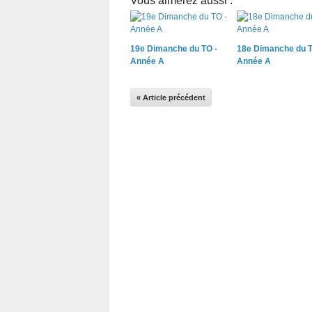
Vous aimerez aussi :
19e Dimanche du TO -
18e Dimanche du T
Année A
Année A
« Article précédent