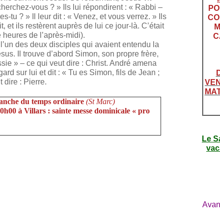
e cherchez-vous ? » Ils lui répondirent : « Rabbi –
PO
-tu ? » Il leur dit : « Venez, et vous verrez. » Ils
CO
t, et ils restèrent auprès de lui ce jour-là. C’était
M
 heures de l’après-midi).
C
t l’un des deux disciples qui avaient entendu la
ésus. Il trouve d’abord Simon, son propre frère,
ssie » – ce qui veut dire : Christ. André amena
rd sur lui et dit : « Tu es Simon, fils de Jean ;
 dire : Pierre.
VEN
MAT
manche du temps ordinaire
(St Marc)
0h00 à Villars : sainte messe dominicale « pro
Le S
vac
Avan