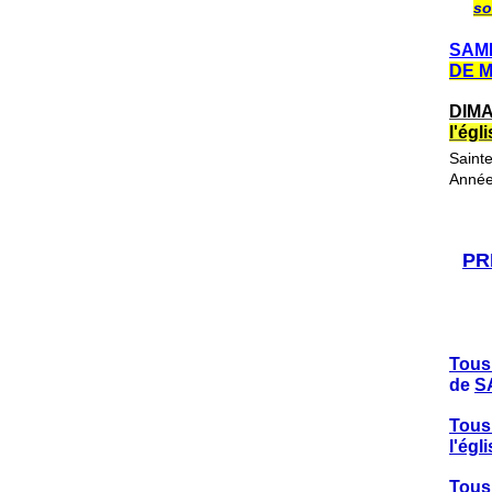
so
SAME
DE 
DIMA
l'ég
Saint
Année
PR
Tous
de
S
Tous
l'ég
Tous