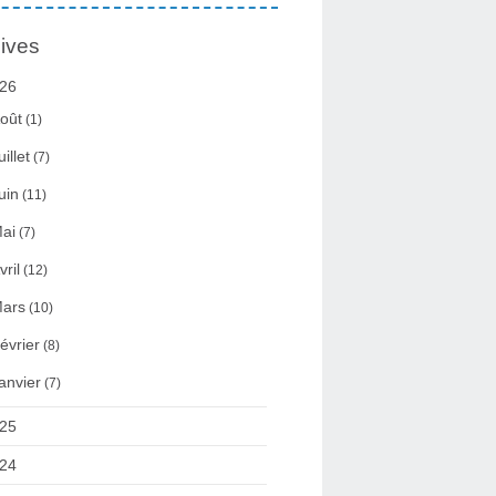
ives
26
oût
(1)
uillet
(7)
uin
(11)
ai
(7)
vril
(12)
ars
(10)
évrier
(8)
anvier
(7)
25
24