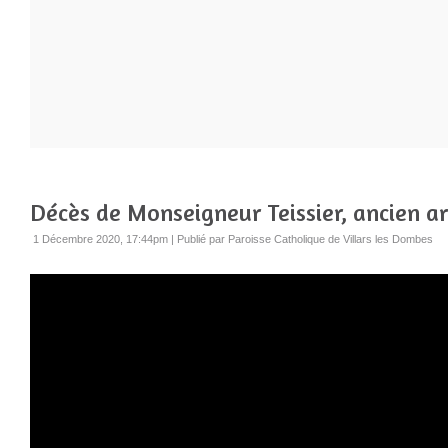
Décès de Monseigneur Teissier, ancien a
1 Décembre 2020, 17:44pm
|
Publié par Paroisse Catholique de Villars les Dombes