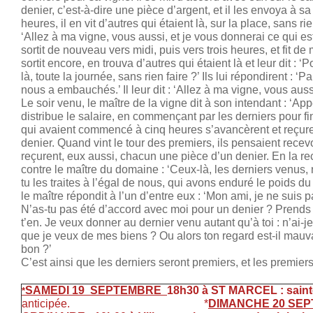
denier, c’est-à-dire une pièce d’argent, et il les envoya à sa
heures, il en vit d’autres qui étaient là, sur la place, sans rien 
‘Allez à ma vigne, vous aussi, et je vous donnerai ce qui est ju
sortit de nouveau vers midi, puis vers trois heures, et fit de
sortit encore, en trouva d’autres qui étaient là et leur dit : 
là, toute la journée, sans rien faire ?’ Ils lui répondirent : 
nous a embauchés.’ Il leur dit : ‘Allez à ma vigne, vous auss
Le soir venu, le maître de la vigne dit à son intendant : ‘App
distribue le salaire, en commençant par les derniers pour fi
qui avaient commencé à cinq heures s’avancèrent et reçur
denier. Quand vint le tour des premiers, ils pensaient recev
reçurent, eux aussi, chacun une pièce d’un denier. En la rec
contre le maître du domaine : ‘Ceux-là, les derniers venus, n
tu les traites à l’égal de nous, qui avons enduré le poids du 
le maître répondit à l’un d’entre eux : ‘Mon ami, je ne suis p
N’as-tu pas été d’accord avec moi pour un denier ? Prends ce
t’en. Je veux donner au dernier venu autant qu’à toi : n’ai-je
que je veux de mes biens ? Ou alors ton regard est-il mauva
bon ?’
C’est ainsi que les derniers seront premiers, et les premiers
SAMEDI 19 SEPTEMBRE
18h30 à ST MARCEL : sain
*
anticipée. *
DIMANCHE 20 SE