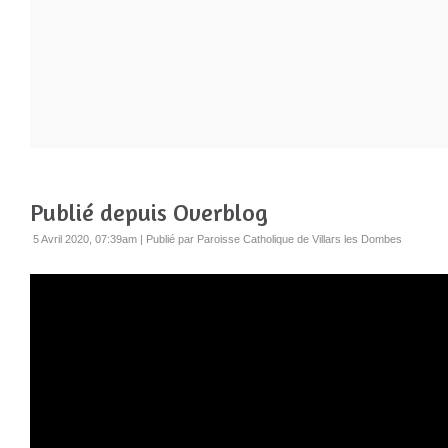
Publié depuis Overblog
5 Avril 2020, 07:39am
|
Publié par Paroisse Catholique de Villars les Dombes