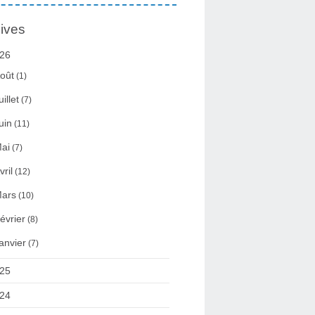
ives
26
oût
(1)
uillet
(7)
uin
(11)
ai
(7)
vril
(12)
ars
(10)
évrier
(8)
anvier
(7)
25
24