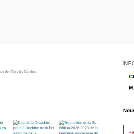
INF
que de Villars les Dombes
C
M.
Nouv
*