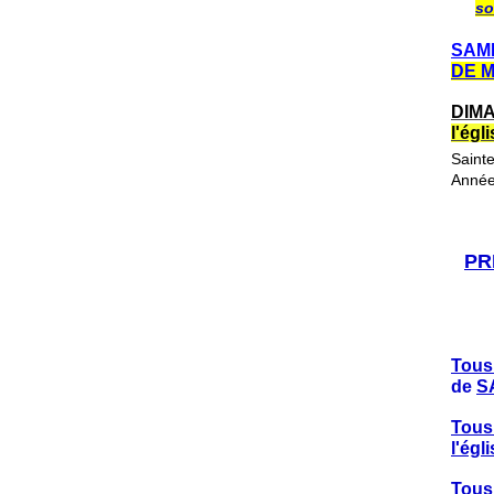
so
SAME
DE 
DIMA
l'ég
Saint
Année
PR
Tous
de
S
Tous
l'ég
Tous