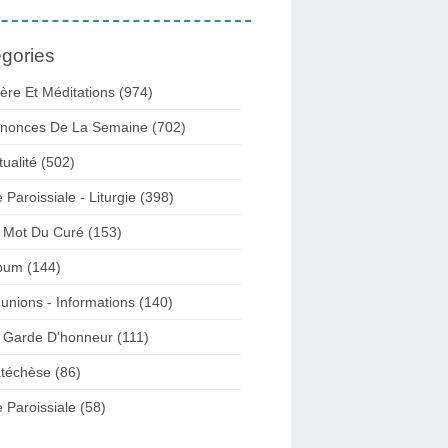
gories
ière Et Méditations (974)
nonces De La Semaine (702)
tualité (502)
e Paroissiale - Liturgie (398)
 Mot Du Curé (153)
bum (144)
unions - Informations (140)
 Garde D'honneur (111)
téchèse (86)
e Paroissiale (58)