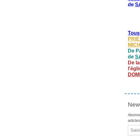
de
S
Tous
PRIÈ
MIC
De Pâ
de
S
De la
l'égl
DOM
News
Abonne
article
Email