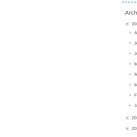
Arch
20
A
J
J
M
A
M
F
J
20
20