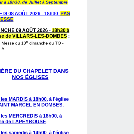
ir à 18h30, de Juillet à Septembre
DI 08 AOÛT 2026 - 18h30
PAS
MESSE
NCHE 09 AOÛT 2026 -
18h30 à
lise de VILLARS-LES-DOMBES
:
e
e Messe du 19
dimanche du TO -
 A.
IÈRE DU CHAPELET DANS
NOS ÉGLISES
 les MARDIS à 18h00
,
à l'église
AINT MARCEL EN DOMBES
.
 les MERCREDIS à 18h00,
à
lise de LAPEYROUSE
.
 les samedis à 14h00
, à l'église