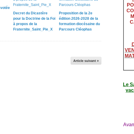
PO
e votée
CO
Decret du Dicastère
Proposition de la 2e
M
pour la Doctrine de la Foi
édition 2026-2028 de la
C
à propos de la
formation diocésaine du
Fraternite_Saint_Pie_X
Parcours Cléophas
VEN
MAT
Article suivant »
Le S
vac
Avan