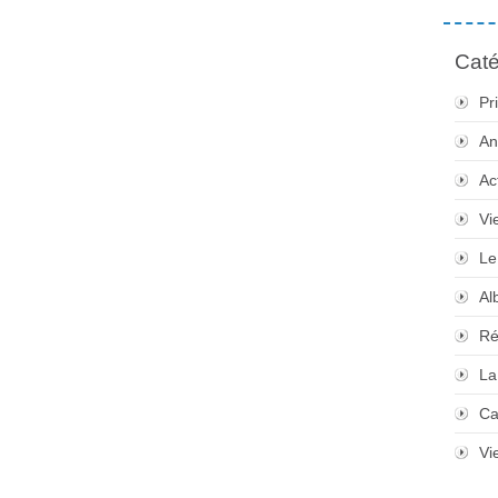
Caté
Pr
An
Ac
Vi
Le
Al
Ré
La
Ca
Vi