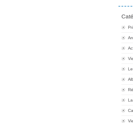
Caté
Pr
An
Ac
Vi
Le
Al
Ré
La
Ca
Vi