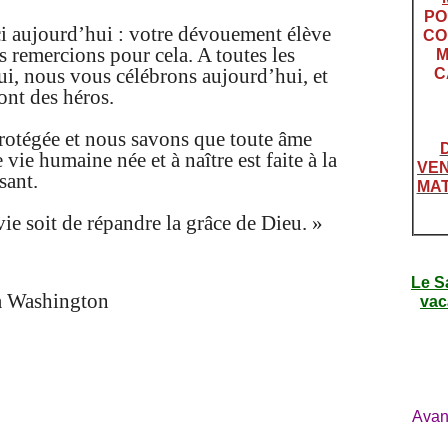
PO
ci aujourd’hui : votre dévouement élève
CO
s remercions pour cela. A toutes les
M
i, nous vous célébrons aujourd’hui, et
C
ont des héros.
rotégée et nous savons que toute âme
vie humaine née et à naître est faite à la
VEN
sant.
MAT
vie soit de répandre la grâce de Dieu. »
Le S
 à Washington
vac
Avan