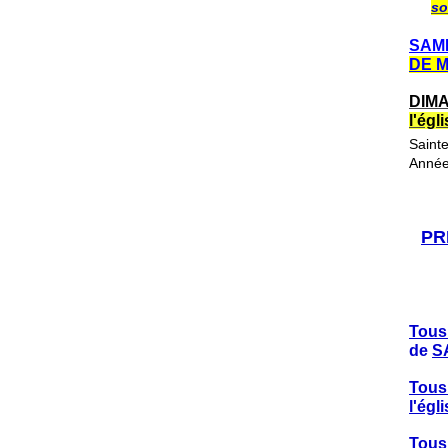
so
SAME
DE 
DIMA
l'ég
Saint
Année
PR
Tous
de
S
Tous
l'ég
Tous