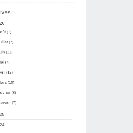
ives
26
oût
(1)
uillet
(7)
uin
(11)
ai
(7)
vril
(12)
ars
(10)
évrier
(8)
anvier
(7)
25
24