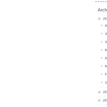
Arch
20
A
J
J
M
A
M
F
J
20
20