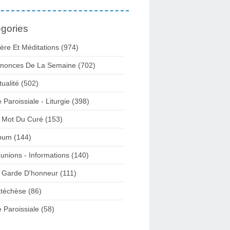
gories
ière Et Méditations (974)
nonces De La Semaine (702)
tualité (502)
e Paroissiale - Liturgie (398)
 Mot Du Curé (153)
bum (144)
unions - Informations (140)
 Garde D'honneur (111)
téchèse (86)
e Paroissiale (58)