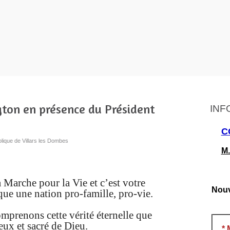
ton en présence du Président
INF
C
olique de Villars les Dombes
M.
 Marche pour la Vie et c’est votre
Nouv
que une nation pro-famille, pro-vie.
mprenons cette vérité éternelle que
eux et sacré de Dieu.
*