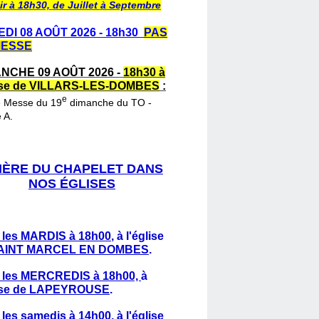
ir à 18h30, de Juillet à Septembre
DI 08 AOÛT 2026 - 18h30
PAS
MESSE
NCHE 09 AOÛT 2026 -
18h30 à
lise de VILLARS-LES-DOMBES
:
e
e Messe du 19
dimanche du TO -
 A.
IÈRE DU CHAPELET DANS
NOS ÉGLISES
 les MARDIS à 18h00
,
à l'église
AINT MARCEL EN DOMBES
.
 les MERCREDIS à 18h00,
à
lise de LAPEYROUSE
.
 les samedis à 14h00
, à l'église