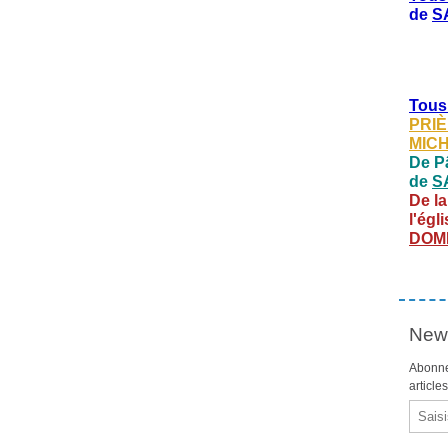
de
S
Tous
PRIÈ
MIC
De Pâ
de
S
De la
l'égl
DOM
News
Abonne
article
Email